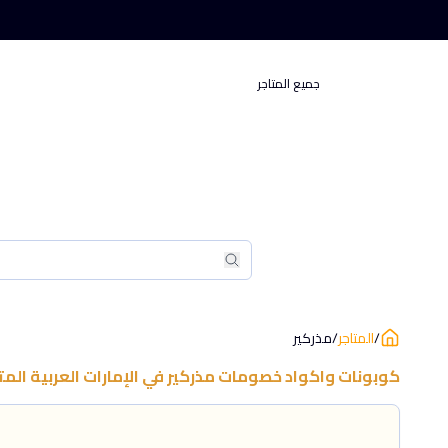
جميع المتاجر
بحث
بحث
/
المتاجر
/
مذركير
كوبونات واكواد خصومات
مذركير
في
الإمارات العربية الم