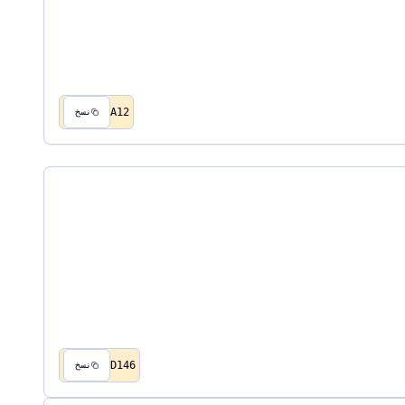
A12
نسخ
D146
نسخ