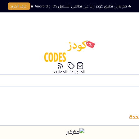
🔥 قم بتنزيل تطبيق كودز ارابيا على نظامي التشغيل iOS و Android 🔥
اعرف المزيد
المتاجر
الفئات
المقالات
تحدة