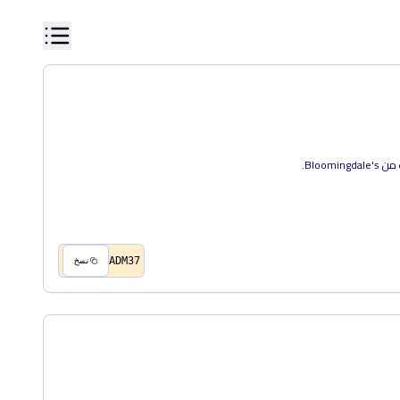
ADM37
نسخ