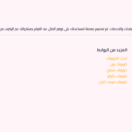
تجات والخدمات. تم تصميم منصتنا لمساعدتك على توفير المال عند القيام بمشترياتك عبر الإنترنت م
المزيد من الروابط
احدث الكوبونات
كوبونات نون
كوبونات نمشي
كوبونات كارتلو
كوبونات فرست كراي