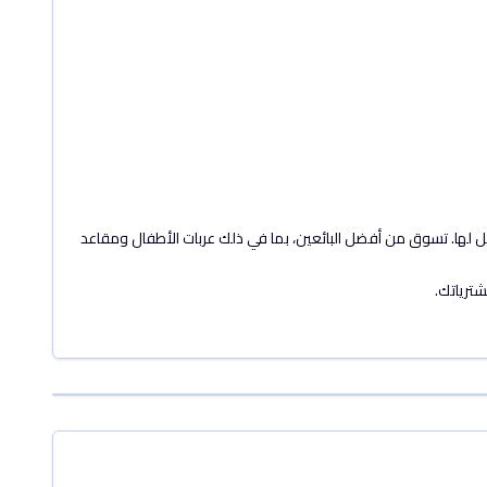
يل لها. تسوق من أفضل البائعين، بما في ذلك عربات الأطفال ومقاعد
شترياتك.