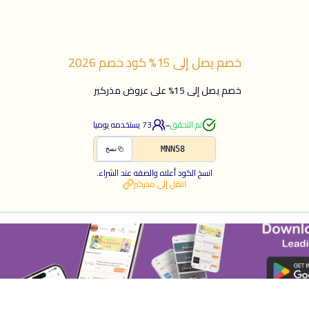
خصم يصل إلى 15%
كود خصم
2026
خصم يصل إلى 15% على عروض مذركير
-
تم التحقق
73
يستخدمه يوميا
MNN58
نسخ
انسخ الكود أعلاه والصقه عند الشراء.
انتقل إلى
مذركير