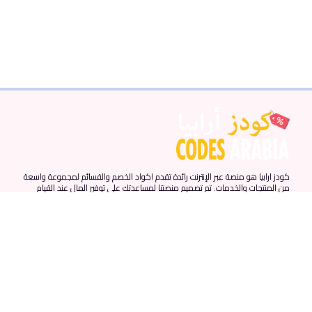
كودز ارابيا هو منصة عبر الإنترنت رائدة تقدم اكواد الخصم والقسائم لمجموعة واسعة
من المنتجات والخدمات. تم تصميم منصتنا لمساعدتك على توفير المال عند القيام
بمشترياتك عبر الإنترنت من خلال توفير أحدث اكواد الخصم والقسائم من المتاجر
المفضلة لديك.
روابط سريعة
المزيد من الروابط
الدول
الرئيسية
احدث الكوبونات
الامارات
المقالات
كوبونات نون
مصر
من نحن
كوبونات نمشي
السعودية