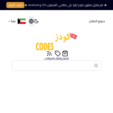
🔥 قم بتنزيل تطبيق كودز ارابيا على نظامي التشغيل iOS و Android 🔥
اعرف المزيد
kw
جميع المتاجر
المتاجر
الفئات
المقالات
بحث
بحث