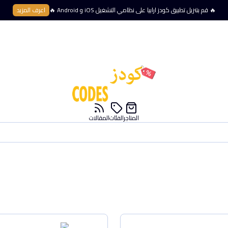
🔥 قم بتنزيل تطبيق كودز ارابيا على نظامي التشغيل iOS و Android 🔥
اعرف المزيد
المتاجر
الفئات
المقالات