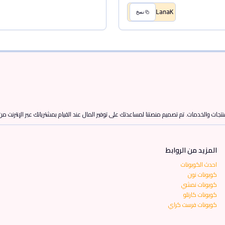
LanaK
نسخ
تجات والخدمات. تم تصميم منصتنا لمساعدتك على توفير المال عند القيام بمشترياتك عبر الإنترنت م
المزيد من الروابط
احدث الكوبونات
كوبونات نون
كوبونات نمشي
كوبونات كارتلو
كوبونات فرست كراي