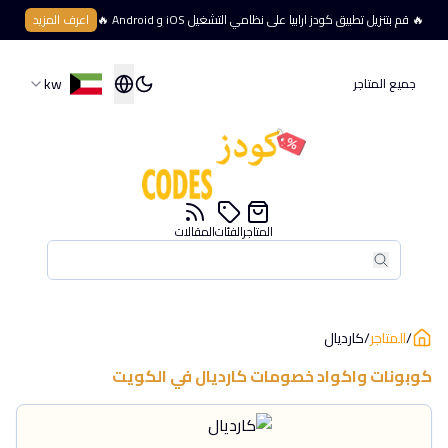
🔥 قم بتنزيل تطبيق كودز ارابيا على نظامي التشغيل iOS و Android 🔥
اعرف المزيد
kw
جميع المتاجر
المتاجر
الفئات
المقالات
بحث
بحث
/
المتاجر
/
كارديال
كوبونات واكواد خصومات
كارديال
في
الكويت