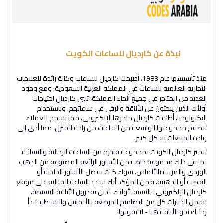
نبذة عن كارديال للساعات الكويت
منذ تأسيسها عام 1983، أصبحت كارديال للساعات وكالة رائدة للعلامات
التجارية العالمية للساعات في المملكة العربية السعودية. ومع وجود
العديد من المتاجر في جميع أنحاء المملكة، تلبي كارديال احتياجات
أولئك الذين يبحثون عن الأناقة والرقي في ساعاتهم. وباستخدام
التكنولوجيا، أطلقت كارديال متجرها الإلكتروني، مما يسمح للعملاء
بتصفح مجموعتها الواسعة من الساعات من راحة المنزل، مما أدى إلى
زيادة المبيعات بشكل كبير.
يتميز كارديال الكويت بمجموعة فاخرة من الساعات الرجالية والنسائية،
بما في ذلك مجموعة خاصة من الأساور الرائعة المصنوعة من الذهب
الوردي والمزينة بالألماس. سواء كنت تفضل الأساور الجلدية أو
الفضية أو الذهبية، فمن المؤكد أنك ستجد الساعة المثالية على موقع
كارديال الإلكتروني. بالنسبة لأولئك الذين يقدرون الأناقة البسيطة،
تشمل الخيارات كل من التصاميم المرصعة بالألماس والبسيطة. تبدأ
رحلتك نحو الأناقة هنا - لا تفوتها!