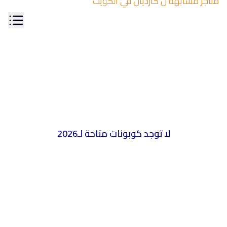
متاجر مشابهة ل
كارديال
في
الكويت
لا توجد كوبونات متاحة لـ
2026