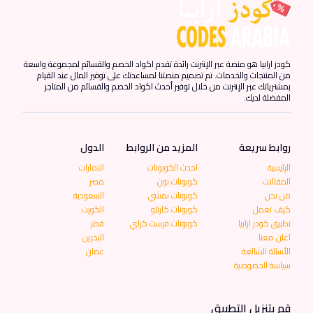
كودز ارابيا هو منصة عبر الإنترنت رائدة تقدم اكواد الخصم والقسائم لمجموعة واسعة
من المنتجات والخدمات. تم تصميم منصتنا لمساعدتك على توفير المال عند القيام
بمشترياتك عبر الإنترنت من خلال توفير أحدث اكواد الخصم والقسائم من المتاجر
المفضلة لديك.
روابط سريعة
المزيد من الروابط
الدول
الرئيسية
احدث الكوبونات
الامارات
المقالات
كوبونات نون
مصر
من نحن
كوبونات نمشي
السعودية
كيف تعمل
كوبونات كارتلو
الكويت
تطبيق كودز ارابيا
كوبونات فرست كراي
قطر
اعلن معنا
البحرين
الأسئلة الشائعة
عمان
سياسة الخصوصية
قم بتنزيل التطبيق