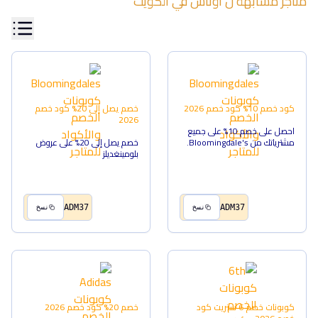
متاجر مشابهة ل
اوناس
في
الكويت
كود خصم 10%
كود خصم
2026
خصم يصل إلى 20%
كود خصم
2026
احصل على خصم 10% على جميع
مشترياتك من Bloomingdale's.
خصم يصل إلى 20% على عروض
بلومينغديلز
ADM37
ADM37
نسخ
نسخ
كوبونات خصم 6 ستريت
كود
خصم 20%
كود خصم
2026