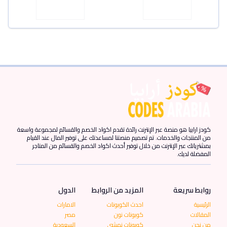
كودز ارابيا هو منصة عبر الإنترنت رائدة تقدم اكواد الخصم والقسائم لمجموعة واسعة
من المنتجات والخدمات. تم تصميم منصتنا لمساعدتك على توفير المال عند القيام
بمشترياتك عبر الإنترنت من خلال توفير أحدث اكواد الخصم والقسائم من المتاجر
المفضلة لديك.
روابط سريعة
المزيد من الروابط
الدول
الرئيسية
احدث الكوبونات
الامارات
المقالات
كوبونات نون
مصر
من نحن
كوبونات نمشي
السعودية