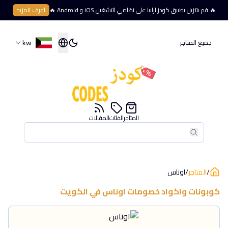
🔥 قم بتنزيل تطبيق كودز ارابيا على نظامي التشغيل iOS و Android 🔥
اعرف المزيد
kw
جميع المتاجر
المتاجر
الفئات
المقالات
بحث
بحث
/
المتاجر
/
اوناس
كوبونات واكواد خصومات
اوناس
في
الكويت