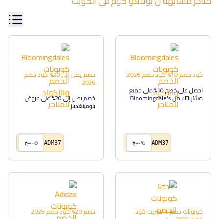
متاجر مشابهة ل
يولاندو كوم
في
الكويت
كود خصم 10%
كود خصم
2026
خصم يصل إلى 20%
كود خصم
2026
احصل على خصم 10% على جميع
مشترياتك من Bloomingdale's.
خصم يصل إلى 20% على عروض
بلومينغديلز
ADM37
ADM37
نسخ
نسخ
كوبونات خصم 6 ستريت
كود
خصم 20%
كود خصم
2026