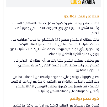
نبذة عن متجر يولاندو
اكتسب متجر يولاندو شهرة كبيرة بفضل خدماته الاستثنائية للعملاء،
وأبرزها الشحن السريع الذي يلبي احتياجات العملاء في جميع أنحاء
العالم.
حاليًا، يمكنك الاستمتاع بخصم 15% باستخدام رمز كوبون يولاندو على
خدمات الشراء المتنوعة، بما في ذلك الشراء من المتاجر التركية
والشحن إلى أي دولة. حيث تربطك خدمة "اشتر لي" بخبراء الشراء الذين
يتولون عملية الشراء بالكامل نيابة عنك.
مع يولاندو، يمكنك استلام مشترياتك في أي مكان في العالم في
غضون يوم واحد فقط. وتتميز خدمة "اشتر لي" بخبرة مستشاري
التسوق المتفانين.
تطبق كوبونات يولاندو على مجموعة واسعة من الخدمات، بما في
ذلك الشحن العالمي والشراء من المتاجر التركية عبر الإنترنت. لا تفوت
الفرصة - قم بتفعيل رمز كوبون يولاندو الترويجي الآن للاستمتاع
بأفضل الخصومات على خدمات الشحن والشراء!
كود خصم يولاندو
تسوق بكل سهولة من المتاجر التركية عبر الإنترنت، واشترِ ما تحتاجه