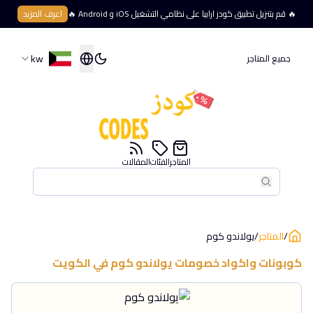
🔥 قم بتنزيل تطبيق كودز ارابيا على نظامي التشغيل iOS و Android 🔥
اعرف المزيد
kw
جميع المتاجر
المتاجر
الفئات
المقالات
بحث
بحث
/
المتاجر
/
يولاندو كوم
كوبونات واكواد خصومات
يولاندو كوم
في
الكويت