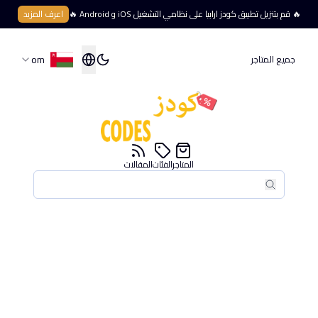
🔥 قم بتنزيل تطبيق كودز ارابيا على نظامي التشغيل iOS و Android 🔥
اعرف المزيد
om
جميع المتاجر
المتاجر
الفئات
المقالات
بحث
بحث