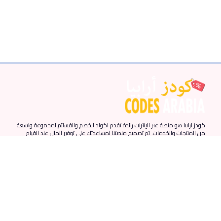
كودز ارابيا هو منصة عبر الإنترنت رائدة تقدم اكواد الخصم والقسائم لمجموعة واسعة
من المنتجات والخدمات. تم تصميم منصتنا لمساعدتك على توفير المال عند القيام
بمشترياتك عبر الإنترنت من خلال توفير أحدث اكواد الخصم والقسائم من المتاجر
المفضلة لديك.
روابط سريعة
المزيد من الروابط
الدول
الرئيسية
احدث الكوبونات
الامارات
المقالات
كوبونات نون
مصر
من نحن
كوبونات نمشي
السعودية