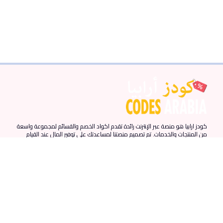
كودز ارابيا هو منصة عبر الإنترنت رائدة تقدم اكواد الخصم والقسائم لمجموعة واسعة
من المنتجات والخدمات. تم تصميم منصتنا لمساعدتك على توفير المال عند القيام
بمشترياتك عبر الإنترنت من خلال توفير أحدث اكواد الخصم والقسائم من المتاجر
المفضلة لديك.
روابط سريعة
المزيد من الروابط
الدول
الرئيسية
احدث الكوبونات
الامارات
المقالات
كوبونات نون
مصر
من نحن
كوبونات نمشي
السعودية