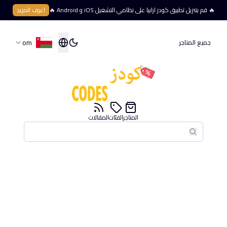
🔥 قم بتنزيل تطبيق كودز ارابيا على نظامي التشغيل iOS و Android 🔥
اعرف المزيد
om
جميع المتاجر
المتاجر
الفئات
المقالات
بحث
بحث