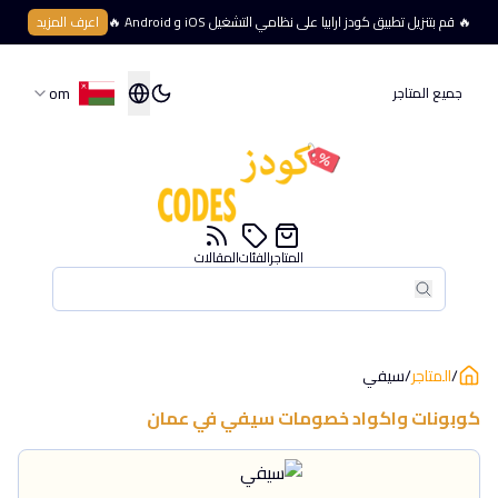
🔥 قم بتنزيل تطبيق كودز ارابيا على نظامي التشغيل iOS و Android 🔥
اعرف المزيد
om
جميع المتاجر
المتاجر
الفئات
المقالات
بحث
بحث
/
المتاجر
/
سيفي
كوبونات واكواد خصومات
سيفي
في
عمان