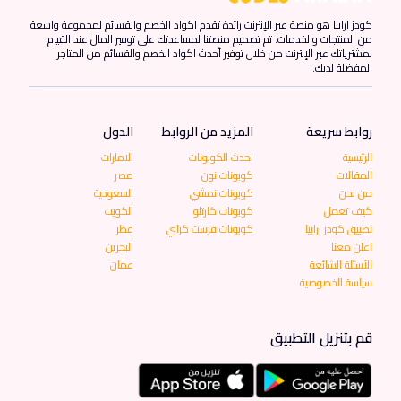
كودز ارابيا هو منصة عبر الإنترنت رائدة تقدم اكواد الخصم والقسائم لمجموعة واسعة
من المنتجات والخدمات. تم تصميم منصتنا لمساعدتك على توفير المال عند القيام
بمشترياتك عبر الإنترنت من خلال توفير أحدث اكواد الخصم والقسائم من المتاجر
المفضلة لديك.
روابط سريعة
المزيد من الروابط
الدول
الرئيسية
احدث الكوبونات
الامارات
المقالات
كوبونات نون
مصر
من نحن
كوبونات نمشي
السعودية
كيف تعمل
كوبونات كارتلو
الكويت
تطبيق كودز ارابيا
كوبونات فرست كراي
قطر
اعلن معنا
البحرين
الأسئلة الشائعة
عمان
سياسة الخصوصية
قم بتنزيل التطبيق