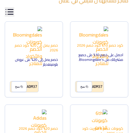
متاجر مشابهة ل
سيفي
في
عمان
كود خصم 10%
كود خصم
2026
خصم يصل إلى 20%
كود خصم
2026
احصل على خصم 10% على جميع
مشترياتك من Bloomingdale's.
خصم يصل إلى 20% على عروض
بلومينغديلز
ADM37
ADM37
نسخ
نسخ
كوبونات خصم 6 ستريت
كود
خصم 20%
كود خصم
2026