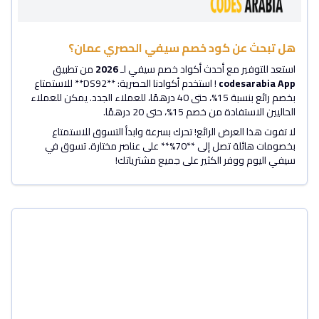
هل تبحث عن كود خصم سيفي الحصري عمان؟
استعد للتوفير مع أحدث أكواد خصم سيفي لـ
2026
من تطبيق
codesarabia App
! استخدم أكوادنا الحصرية: **DS92** للاستمتاع
بخصم رائع بنسبة 15%، حتى 40 درهمًا، للعملاء الجدد. يمكن للعملاء
الحاليين الاستفادة من خصم 15%، حتى 20 درهمًا.
لا تفوت هذا العرض الرائع! تحرك بسرعة وابدأ التسوق للاستمتاع
بخصومات هائلة تصل إلى **70%** على عناصر مختارة. تسوق في
سيفي اليوم ووفر الكثير على جميع مشترياتك!