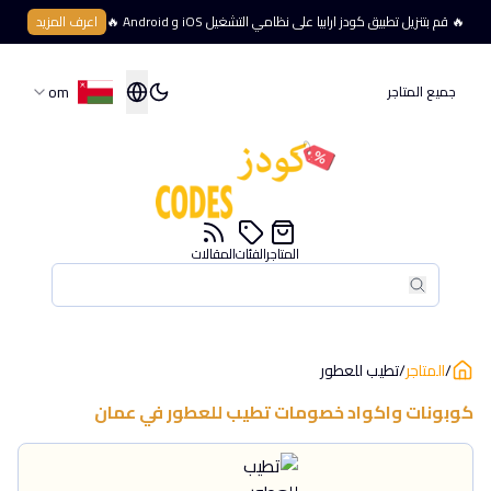
🔥 قم بتنزيل تطبيق كودز ارابيا على نظامي التشغيل iOS و Android 🔥
اعرف المزيد
om
جميع المتاجر
المتاجر
الفئات
المقالات
بحث
بحث
/
المتاجر
/
تطيب للعطور
كوبونات واكواد خصومات
تطيب للعطور
في
عمان