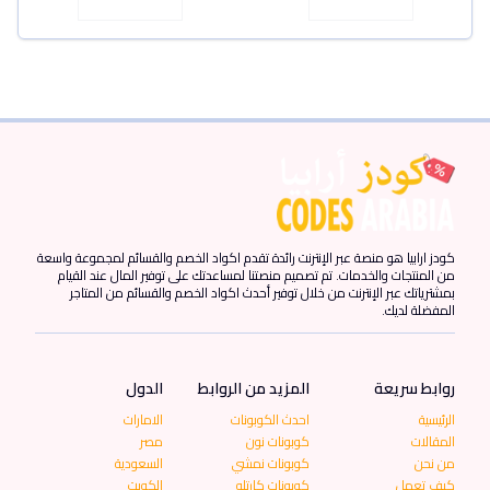
كودز ارابيا هو منصة عبر الإنترنت رائدة تقدم اكواد الخصم والقسائم لمجموعة واسعة
من المنتجات والخدمات. تم تصميم منصتنا لمساعدتك على توفير المال عند القيام
بمشترياتك عبر الإنترنت من خلال توفير أحدث اكواد الخصم والقسائم من المتاجر
المفضلة لديك.
روابط سريعة
المزيد من الروابط
الدول
الرئيسية
احدث الكوبونات
الامارات
المقالات
كوبونات نون
مصر
من نحن
كوبونات نمشي
السعودية
كيف تعمل
كوبونات كارتلو
الكويت