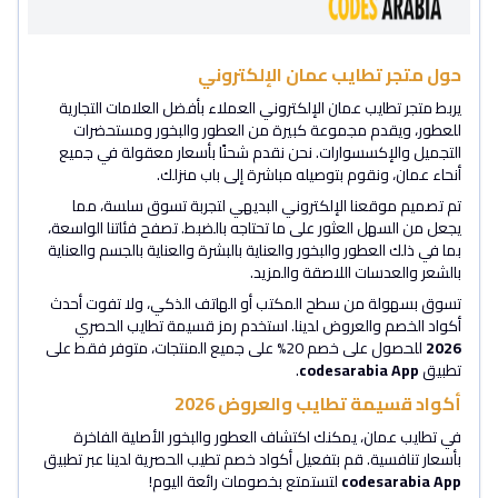
حول متجر تطايب عمان الإلكتروني
يربط متجر تطايب عمان الإلكتروني العملاء بأفضل العلامات التجارية
للعطور، ويقدم مجموعة كبيرة من العطور والبخور ومستحضرات
التجميل والإكسسوارات. نحن نقدم شحنًا بأسعار معقولة في جميع
أنحاء عمان، ونقوم بتوصيله مباشرة إلى باب منزلك.
تم تصميم موقعنا الإلكتروني البديهي لتجربة تسوق سلسة، مما
يجعل من السهل العثور على ما تحتاجه بالضبط. تصفح فئاتنا الواسعة،
بما في ذلك العطور والبخور والعناية بالبشرة والعناية بالجسم والعناية
بالشعر والعدسات اللاصقة والمزيد.
تسوق بسهولة من سطح المكتب أو الهاتف الذكي، ولا تفوت أحدث
أكواد الخصم والعروض لدينا. استخدم رمز قسيمة تطايب الحصري
2026
للحصول على خصم 20% على جميع المنتجات، متوفر فقط على
تطبيق
codesarabia App
.
أكواد قسيمة تطايب والعروض 2026
في تطايب عمان، يمكنك اكتشاف العطور والبخور الأصلية الفاخرة
بأسعار تنافسية. قم بتفعيل أكواد خصم تطيب الحصرية لدينا عبر تطبيق
codesarabia App
لتستمتع بخصومات رائعة اليوم!