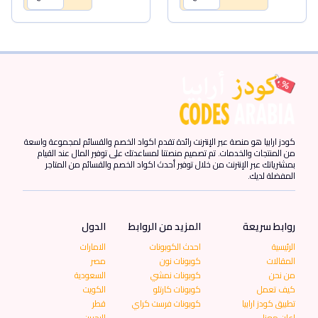
كودز ارابيا هو منصة عبر الإنترنت رائدة تقدم اكواد الخصم والقسائم لمجموعة واسعة
من المنتجات والخدمات. تم تصميم منصتنا لمساعدتك على توفير المال عند القيام
بمشترياتك عبر الإنترنت من خلال توفير أحدث اكواد الخصم والقسائم من المتاجر
المفضلة لديك.
روابط سريعة
المزيد من الروابط
الدول
الرئيسية
احدث الكوبونات
الامارات
المقالات
كوبونات نون
مصر
من نحن
كوبونات نمشي
السعودية
كيف تعمل
كوبونات كارتلو
الكويت
تطبيق كودز ارابيا
كوبونات فرست كراي
قطر
اعلن معنا
البحرين