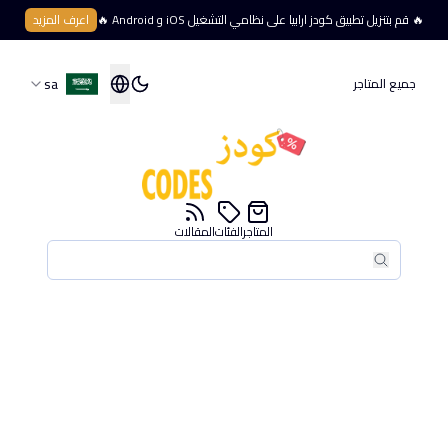
🔥 قم بتنزيل تطبيق كودز ارابيا على نظامي التشغيل iOS و Android 🔥
اعرف المزيد
sa
جميع المتاجر
المتاجر
الفئات
المقالات
بحث
بحث