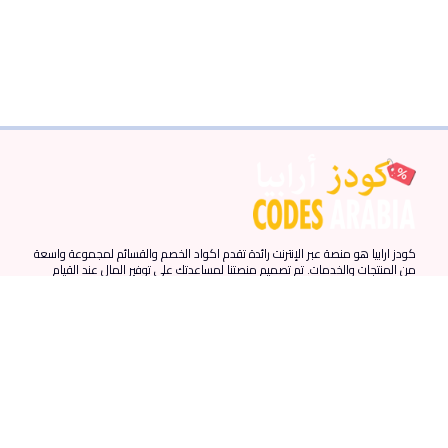
كودز ارابيا هو منصة عبر الإنترنت رائدة تقدم اكواد الخصم والقسائم لمجموعة واسعة
من المنتجات والخدمات. تم تصميم منصتنا لمساعدتك على توفير المال عند القيام
بمشترياتك عبر الإنترنت من خلال توفير أحدث اكواد الخصم والقسائم من المتاجر
المفضلة لديك.
روابط سريعة
المزيد من الروابط
الدول
الرئيسية
احدث الكوبونات
الامارات
المقالات
كوبونات نون
مصر
من نحن
كوبونات نمشي
السعودية