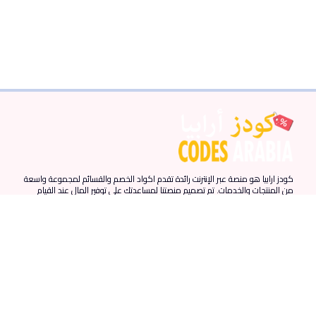
كودز ارابيا هو منصة عبر الإنترنت رائدة تقدم اكواد الخصم والقسائم لمجموعة واسعة
من المنتجات والخدمات. تم تصميم منصتنا لمساعدتك على توفير المال عند القيام
بمشترياتك عبر الإنترنت من خلال توفير أحدث اكواد الخصم والقسائم من المتاجر
المفضلة لديك.
روابط سريعة
المزيد من الروابط
الدول
الرئيسية
احدث الكوبونات
الامارات
المقالات
كوبونات نون
مصر
من نحن
كوبونات نمشي
السعودية