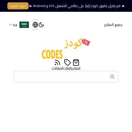
🔥 قم بتنزيل تطبيق كودز ارابيا على نظامي التشغيل iOS و Android 🔥
اعرف المزيد
sa
جميع المتاجر
المتاجر
الفئات
المقالات
بحث
بحث