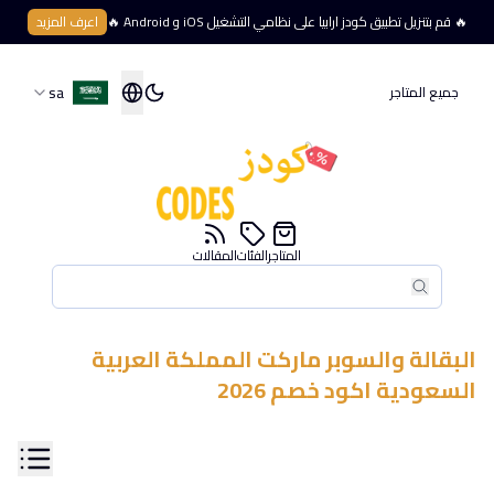
🔥 قم بتنزيل تطبيق كودز ارابيا على نظامي التشغيل iOS و Android 🔥
اعرف المزيد
sa
جميع المتاجر
المتاجر
الفئات
المقالات
بحث
بحث
البقالة والسوبر ماركت
المملكة العربية
السعودية
اكود خصم
2026