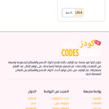
LR14
نسخ
كودز ارابيا هو منصة عبر الإنترنت رائدة تقدم اكواد الخصم والقسائم لمجموعة واسعة
من المنتجات والخدمات. تم تصميم منصتنا لمساعدتك على توفير المال عند القيام
بمشترياتك عبر الإنترنت من خلال توفير أحدث اكواد الخصم والقسائم من المتاجر
المفضلة لديك.
روابط سريعة
المزيد من الروابط
الدول
الرئيسية
احدث الكوبونات
الامارات
المقالات
كوبونات نون
مصر
من نحن
كوبونات نمشي
السعودية