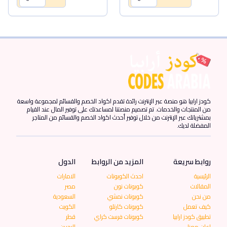
كودز ارابيا هو منصة عبر الإنترنت رائدة تقدم اكواد الخصم والقسائم لمجموعة واسعة
من المنتجات والخدمات. تم تصميم منصتنا لمساعدتك على توفير المال عند القيام
بمشترياتك عبر الإنترنت من خلال توفير أحدث اكواد الخصم والقسائم من المتاجر
المفضلة لديك.
روابط سريعة
المزيد من الروابط
الدول
الرئيسية
احدث الكوبونات
الامارات
المقالات
كوبونات نون
مصر
من نحن
كوبونات نمشي
السعودية
كيف تعمل
كوبونات كارتلو
الكويت
تطبيق كودز ارابيا
كوبونات فرست كراي
قطر
اعلن معنا
البحرين