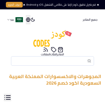
🔥 قم بتنزيل تطبيق كودز ارابيا على نظامي التشغيل iOS و Android 🔥
اعرف المزيد
sa
جميع المتاجر
المتاجر
الفئات
المقالات
بحث
بحث
المجوهرات والاكسسوارات
المملكة العربية
السعودية
اكود خصم
2026