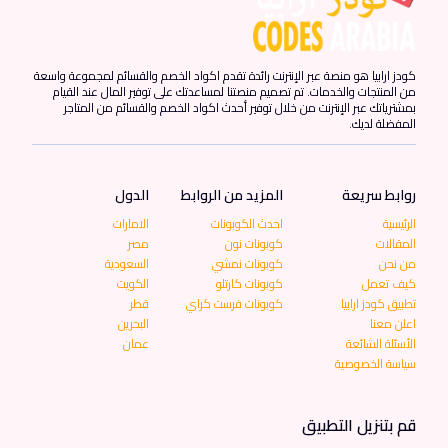
كودز ارابيا هو منصة عبر الإنترنت رائدة تقدم اكواد الخصم والقسائم لمجموعة واسعة
من المنتجات والخدمات. تم تصميم منصتنا لمساعدتك على توفير المال عند القيام
بمشترياتك عبر الإنترنت من خلال توفير أحدث اكواد الخصم والقسائم من المتاجر
المفضلة لديك.
روابط سريعة
المزيد من الروابط
الدول
الرئيسية
احدث الكوبونات
الامارات
المقالات
كوبونات نون
مصر
من نحن
كوبونات نمشي
السعودية
كيف تعمل
كوبونات كارتلو
الكويت
تطبيق كودز ارابيا
كوبونات فرست كراي
قطر
اعلن معنا
البحرين
الأسئلة الشائعة
عمان
سياسة الخصوصية
قم بتنزيل التطبيق