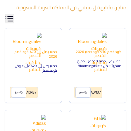
متاجر مشابهة ل
سيفي
في
المملكة العربية السعودية
كود خصم 10%
كود خصم
2026
خصم يصل إلى 20%
كود خصم
2026
احصل على خصم 10% على جميع
مشترياتك من Bloomingdale's.
خصم يصل إلى 20% على عروض
بلومينغديلز
ADM37
ADM37
نسخ
نسخ