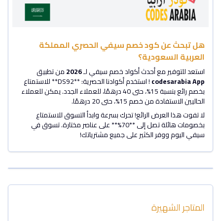
هل تبحث عن كود خصم سيفي الحصري المملكة
العربية السعودية؟
استعد للتوفير مع أحدث أكواد خصم سيفي لـ
2026
من تطبيق
codesarabia App
! استخدم أكوادنا الحصرية: **DS92** للاستمتاع
بخصم رائع بنسبة 15%، حتى 40 درهمًا، للعملاء الجدد. يمكن للعملاء
الحاليين الاستفادة من خصم 15%، حتى 20 درهمًا.
لا تفوت هذا العرض الرائع! تحرك بسرعة وابدأ التسوق للاستمتاع
بخصومات هائلة تصل إلى **70%** على عناصر مختارة. تسوق في
سيفي اليوم ووفر الكثير على جميع مشترياتك!
المتاجر الشهيرة