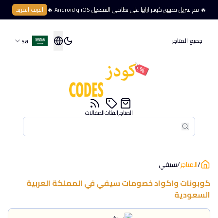
🔥 قم بتنزيل تطبيق كودز ارابيا على نظامي التشغيل iOS و Android 🔥
اعرف المزيد
sa
جميع المتاجر
المتاجر
الفئات
المقالات
بحث
بحث
/
المتاجر
/
سيفي
كوبونات واكواد خصومات
سيفي
في
المملكة العربية
السعودية