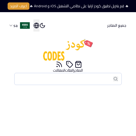
🔥 قم بتنزيل تطبيق كودز ارابيا على نظامي التشغيل iOS و Android 🔥
اعرف المزيد
sa
جميع المتاجر
المتاجر
الفئات
المقالات
بحث
بحث