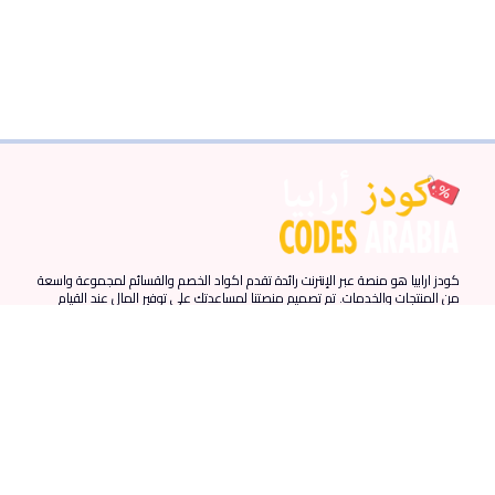
كودز ارابيا هو منصة عبر الإنترنت رائدة تقدم اكواد الخصم والقسائم لمجموعة واسعة
من المنتجات والخدمات. تم تصميم منصتنا لمساعدتك على توفير المال عند القيام
بمشترياتك عبر الإنترنت من خلال توفير أحدث اكواد الخصم والقسائم من المتاجر
المفضلة لديك.
روابط سريعة
المزيد من الروابط
الدول
الرئيسية
احدث الكوبونات
الامارات
المقالات
كوبونات نون
مصر
من نحن
كوبونات نمشي
السعودية