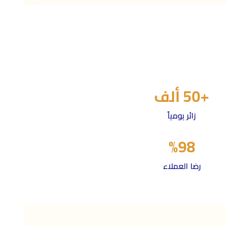
+50 ألف
زائر يومياً
%98
رضا العملاء