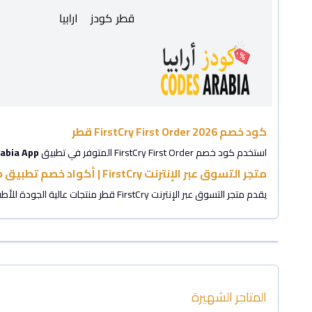
كود خصم FirstCry First Order 2026 قطر
استخدم كود خصم FirstCry First Order المتوفر في تطبيق
abia App
متجر التسوق عبر الإنترنت FirstCry | أكواد خصم تطبيق codesarabia App
يقدم متجر التسوق عبر الإنترنت FirstCry قطر منتجات عالية الجودة للأطفال والأمهات بأسعار تنافسية. لا تفوت الفرصة - قم بتفعيل أكواد خصم تطبيق
المتاجر الشهيرة