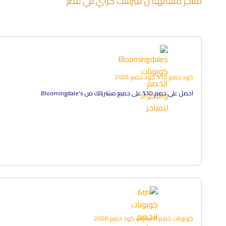
متاجر مشابهة ل
فيرست كراي
في
قطر
كود خصم 10%
كود خصم
2026
احصل على خصم 10% على جميع مشترياتك من Bloomingdale's.
كوبونات خصم 6 ستريت
كود خصم
2026