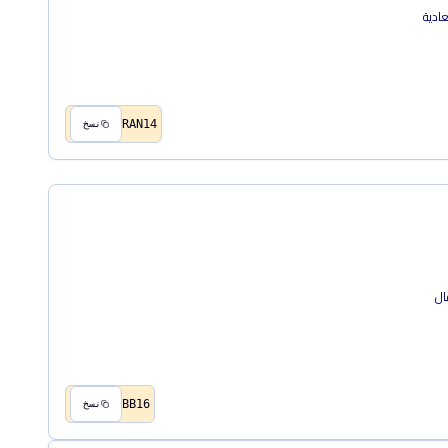
RAN14
نسخ
BB16
نسخ