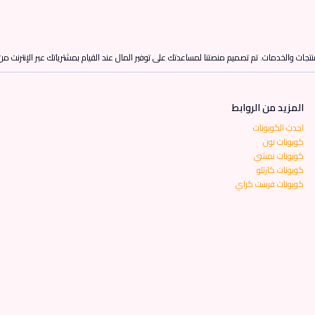
تجات والخدمات. تم تصميم منصتنا لمساعدتك على توفير المال عند القيام بمشترياتك عبر الإنترنت م
المزيد من الروابط
احدث الكوبونات
كوبونات نون
كوبونات نمشي
كوبونات كارتلو
كوبونات فرست كراي