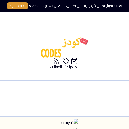
🔥 قم بتنزيل تطبيق كودز ارابيا على نظامي التشغيل iOS و Android 🔥
اعرف المزيد
المتاجر
الفئات
المقالات