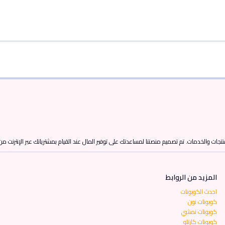
تجات والخدمات. تم تصميم منصتنا لمساعدتك على توفير المال عند القيام بمشترياتك عبر الإنترنت م
المزيد من الروابط
احدث الكوبونات
كوبونات نون
كوبونات نمشي
كوبونات كارتلو