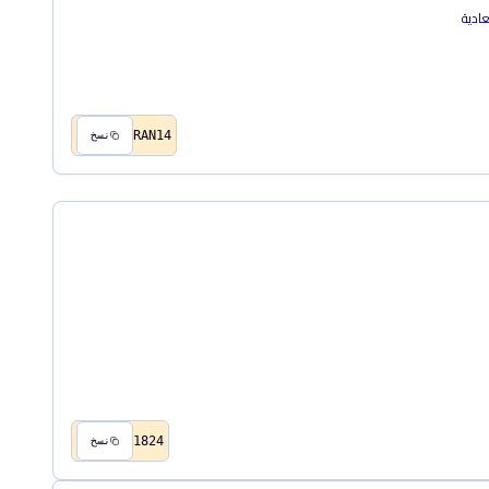
RAN14
نسخ
1824
نسخ