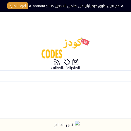
🔥 قم بتنزيل تطبيق كودز ارابيا على نظامي التشغيل iOS و Android 🔥
اعرف المزيد
المتاجر
الفئات
المقالات