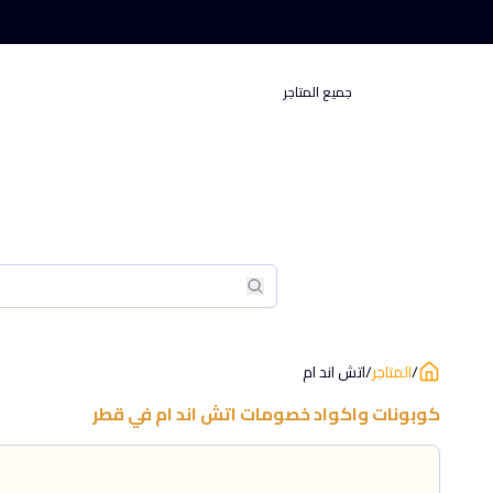
جميع المتاجر
بحث
بحث
/
المتاجر
/
اتش اند ام
كوبونات واكواد خصومات
اتش اند ام
في
قطر