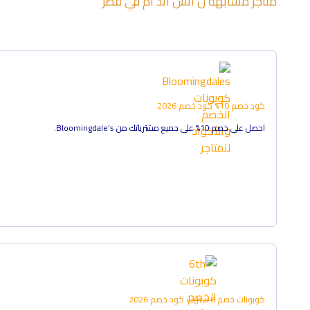
متاجر مشابهة ل
اتش اند ام
في
قطر
كود خصم 10%
كود خصم
2026
احصل على خصم 10% على جميع مشترياتك من Bloomingdale's.
كوبونات خصم 6 ستريت
كود خصم
2026