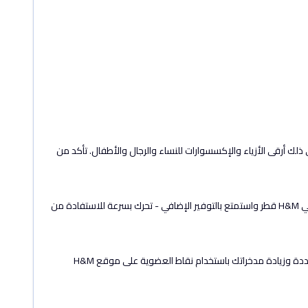
صم 5% على جميع منتجات H&M، بما في ذلك أرقى الأزياء والإكسسوارات للنساء والرجال والأطفال. تأكد من
الأمر بسيط! ما عليك سوى إدخال رمز خصم H&M "A31F" عند الدفع، وسيتم تطبيق الخصم بنسبة 5% على طلبك على الفور. تسوق العناصر المفضلة لديك في H&M قطر واستمتع بالتوفير الإضافي - تحرك بسرعة للاستفادة من
للعملاء الجدد، تقدم H&M خصمًا بنسبة 10% على عملية الشراء الأولى باستخدام رمز H&M الخاص لـ 2026. يمكنك أيضًا الجمع بين أكواد خصم H&M المتعددة وزيادة مدخراتك باستخدام نقاط العضوية على موقع H&M