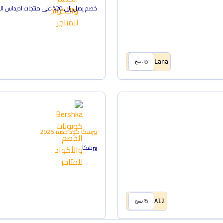
خصم يصل إلى 20% على منتجات اديداس العادية
Lana
نسخ
بيرشكا
كود خصم
2026
بيرشكا
A12
نسخ