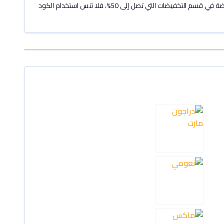
استمتع بخصم 5% على مجموعة H&M الأنيقة من الأزياء الرجالية والنسائية باستخدام الكود "A31F". سواء كنت تتسوق سلعًا بأسعار كاملة أو منتجات مخفضة في قسم التخفيضات التي تصل إلى 50%، فلا تنس استخدام الكود