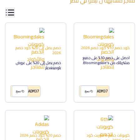
متاجر مشابهة ل
تيمو
في
قطر
كود خصم 10%
كود خصم
2026
خصم يصل إلى 20%
كود خصم
2026
احصل على خصم 10% على جميع
مشترياتك من Bloomingdale's.
خصم يصل إلى 20% على عروض
بلومينغديلز
ADM37
ADM37
نسخ
نسخ
كوبونات خصم 6 ستريت
كود
خصم 20%
كود خصم
2026