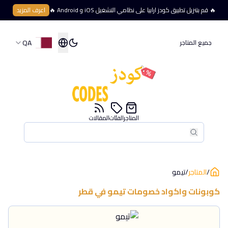
🔥 قم بتنزيل تطبيق كودز ارابيا على نظامي التشغيل iOS و Android 🔥
اعرف المزيد
QA
جميع المتاجر
المتاجر
الفئات
المقالات
بحث
بحث
/
المتاجر
/
تيمو
كوبونات واكواد خصومات
تيمو
في
قطر