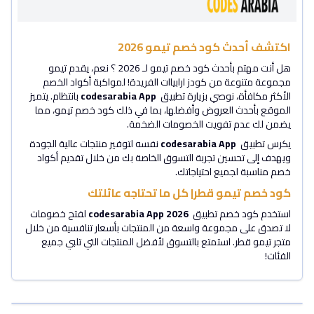
اكتشف أحدث كود خصم تيمو 2026
هل أنت مهتم بأحدث كود خصم تيمو لـ 2026 ؟ نعم، يقدم تيمو
مجموعة متنوعة من كودز ارابياات الفريدة! لمواكبة أكواد الخصم
الأكثر مكافأة، نوصي بزيارة تطبيق
codesarabia App
بانتظام. يتميز
الموقع بأحدث العروض وأفضلها، بما في ذلك كود خصم تيمو، مما
يضمن لك عدم تفويت الخصومات الضخمة.
يكرس تطبيق
codesarabia App
نفسه لتوفير منتجات عالية الجودة
ويهدف إلى تحسين تجربة التسوق الخاصة بك من خلال تقديم أكواد
خصم مناسبة لجميع احتياجاتك.
كود خصم تيمو قطر| كل ما تحتاجه عائلتك
استخدم كود خصم تطبيق
2026
codesarabia App
لفتح خصومات
لا تصدق على مجموعة واسعة من المنتجات بأسعار تنافسية من خلال
متجر تيمو قطر. استمتع بالتسوق لأفضل المنتجات التي تلبي جميع
الفئات!