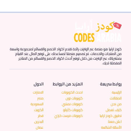
كودز ارابيا هو منصة عبر الإنترنت رائدة تقدم اكواد الخصم والقسائم لمجموعة واسعة
من المنتجات والخدمات. تم تصميم منصتنا لمساعدتك على توفير المال عند القيام
بمشترياتك عبر الإنترنت من خلال توفير أحدث اكواد الخصم والقسائم من المتاجر
المفضلة لديك.
روابط سريعة
المزيد من الروابط
الدول
الرئيسية
احدث الكوبونات
الامارات
المقالات
كوبونات نون
مصر
من نحن
كوبونات نمشي
السعودية
كيف تعمل
كوبونات كارتلو
الكويت
تطبيق كودز ارابيا
كوبونات فرست كراي
قطر
اعلن معنا
البحرين
الأسئلة الشائعة
عمان