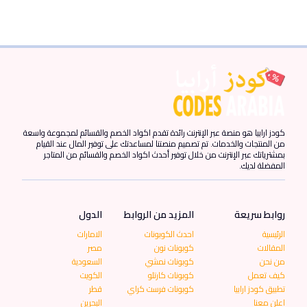
كودز ارابيا هو منصة عبر الإنترنت رائدة تقدم اكواد الخصم والقسائم لمجموعة واسعة
من المنتجات والخدمات. تم تصميم منصتنا لمساعدتك على توفير المال عند القيام
بمشترياتك عبر الإنترنت من خلال توفير أحدث اكواد الخصم والقسائم من المتاجر
المفضلة لديك.
روابط سريعة
المزيد من الروابط
الدول
الرئيسية
احدث الكوبونات
الامارات
المقالات
كوبونات نون
مصر
من نحن
كوبونات نمشي
السعودية
كيف تعمل
كوبونات كارتلو
الكويت
تطبيق كودز ارابيا
كوبونات فرست كراي
قطر
اعلن معنا
البحرين