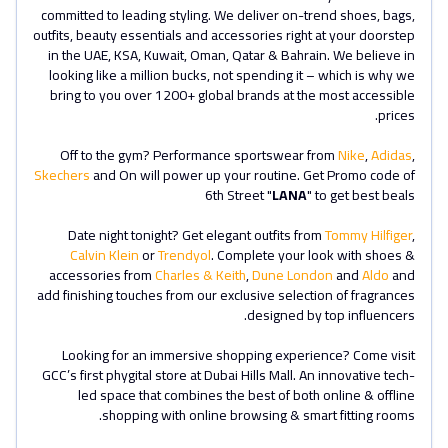
committed to leading styling. We deliver on-trend shoes, bags,
outfits, beauty essentials and accessories right at your doorstep
in the UAE, KSA, Kuwait, Oman, Qatar & Bahrain. We believe in
looking like a million bucks, not spending it – which is why we
bring to you over 1200+ global brands at the most accessible
prices.
Off to the gym?
Performance sportswear from
Nike
,
Adidas
,
Skechers
and On will power up your routine. Get Promo code of
6th Street "
LANA
" to get best beals
Date night tonight?
Get elegant outfits from
Tommy Hilfiger
,
Calvin Klein
or
Trendyol
. Complete your look with shoes &
accessories from
Charles & Keith
,
Dune London
and
Aldo
and
add finishing touches from our exclusive selection of fragrances
designed by top influencers.
Looking for an immersive shopping experience?
Come visit
GCC’s first phygital store at Dubai Hills Mall. An innovative tech-
led space that combines the best of both online & offline
shopping with online browsing & smart fitting rooms.