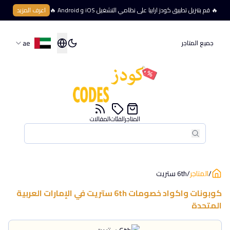
🔥 قم بتنزيل تطبيق كودز ارابيا على نظامي التشغيل iOS و Android 🔥
اعرف المزيد
ae
جميع المتاجر
المتاجر
الفئات
المقالات
بحث
بحث
/
المتاجر
/
6th ستريت
كوبونات واكواد خصومات
6th ستريت
في
الإمارات العربية
المتحدة