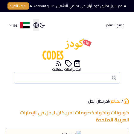
🔥 قم بتنزيل تطبيق كودز ارابيا على نظامي التشغيل iOS و Android 🔥
اعرف المزيد
ae
جميع المتاجر
المتاجر
الفئات
المقالات
بحث
بحث
/
المتاجر
/
امريكان ايجل
كوبونات واكواد خصومات
امريكان ايجل
في
الإمارات
العربية المتحدة