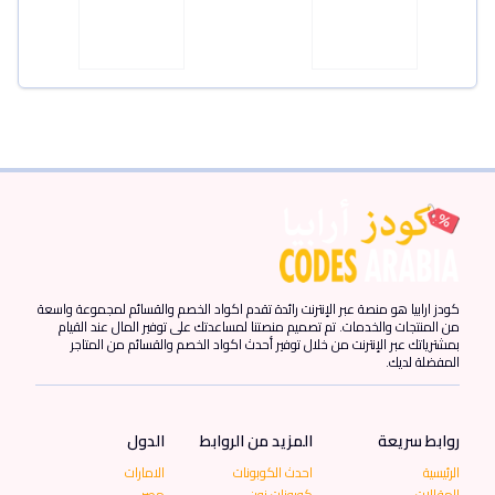
كودز ارابيا هو منصة عبر الإنترنت رائدة تقدم اكواد الخصم والقسائم لمجموعة واسعة
من المنتجات والخدمات. تم تصميم منصتنا لمساعدتك على توفير المال عند القيام
بمشترياتك عبر الإنترنت من خلال توفير أحدث اكواد الخصم والقسائم من المتاجر
المفضلة لديك.
روابط سريعة
المزيد من الروابط
الدول
الرئيسية
احدث الكوبونات
الامارات
المقالات
كوبونات نون
مصر