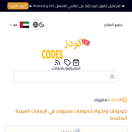
🔥 قم بتنزيل تطبيق كودز ارابيا على نظامي التشغيل iOS و Android 🔥
اعرف المزيد
ae
جميع المتاجر
المتاجر
الفئات
المقالات
بحث
بحث
/
المتاجر
/
ممزورلد
كوبونات واكواد خصومات
ممزورلد
في
الإمارات العربية
المتحدة