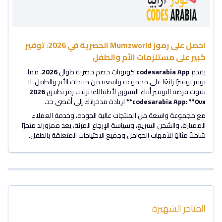
احصل على رموز Mumzworld الحصرية في 2026: توفير
كبير على مستلزمات الأم والطفل
يقدم
codesarabia App
كوبونات خصم حصرية طوال
2026
، مما
يوفر توفيرًا رائعًا على مجموعة واسعة من منتجات الأم والطفل. لا
تفوت فرصة التوفير أثناء التسوق لأطفالك! ترقب رمز تطبيق
2026
**0vx**
:
codesarabia App
لزيادة مدخراتك إلى أقصى حد.
مع مجموعة واسعة من المنتجات عالية الجودة، وخدمة العملاء
الممتازة، والشحن السريع، وسياسة الإرجاع المرنة، يعد ممزورلد متجرًا
شاملاً مثاليًا للأمهات الحوامل وجميع الاحتياجات المتعلقة بالطفل.
المتاجر الشهيرة