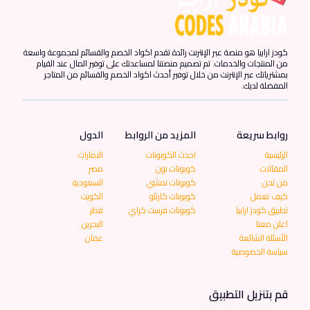
كودز ارابيا هو منصة عبر الإنترنت رائدة تقدم اكواد الخصم والقسائم لمجموعة واسعة
من المنتجات والخدمات. تم تصميم منصتنا لمساعدتك على توفير المال عند القيام
بمشترياتك عبر الإنترنت من خلال توفير أحدث اكواد الخصم والقسائم من المتاجر
المفضلة لديك.
روابط سريعة
المزيد من الروابط
الدول
الرئيسية
احدث الكوبونات
الامارات
المقالات
كوبونات نون
مصر
من نحن
كوبونات نمشي
السعودية
كيف تعمل
كوبونات كارتلو
الكويت
تطبيق كودز ارابيا
كوبونات فرست كراي
قطر
اعلن معنا
البحرين
الأسئلة الشائعة
عمان
سياسة الخصوصية
قم بتنزيل التطبيق