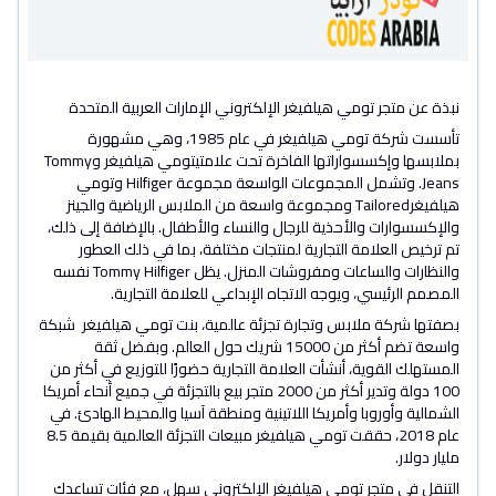
نبذة عن متجر تومي هيلفيغر الإلكتروني الإمارات العربية المتحدة
تأسست شركة تومي هيلفيغر في عام 1985، وهي مشهورة
بملابسها وإكسسواراتها الفاخرة تحت علامتيتومي هيلفيغر وTommy
Jeans. وتشمل المجموعات الواسعة مجموعة Hilfiger وتومي
هيلفيغرTailored ومجموعة واسعة من الملابس الرياضية والجينز
والإكسسوارات والأحذية للرجال والنساء والأطفال. بالإضافة إلى ذلك،
تم ترخيص العلامة التجارية لمنتجات مختلفة، بما في ذلك العطور
والنظارات والساعات ومفروشات المنزل. يظل Tommy Hilfiger نفسه
المصمم الرئيسي، ويوجه الاتجاه الإبداعي للعلامة التجارية.
بصفتها شركة ملابس وتجارة تجزئة عالمية، بنت تومي هيلفيغر شبكة
واسعة تضم أكثر من 15000 شريك حول العالم. وبفضل ثقة
المستهلك القوية، أنشأت العلامة التجارية حضورًا للتوزيع في أكثر من
100 دولة وتدير أكثر من 2000 متجر بيع بالتجزئة في جميع أنحاء أمريكا
الشمالية وأوروبا وأمريكا اللاتينية ومنطقة آسيا والمحيط الهادئ. في
عام 2018، حققت تومي هيلفيغر مبيعات التجزئة العالمية بقيمة 8.5
مليار دولار.
التنقل في متجر تومي هيلفيغر الإلكتروني سهل، مع فئات تساعدك