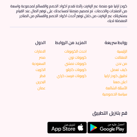
كودز ارابيا هو منصة عبر الإنترنت رائدة تقدم اكواد الخصم والقسائم لمجموعة واسعة
من المنتجات والخدمات. تم تصميم منصتنا لمساعدتك على توفير المال عند القيام
بمشترياتك عبر الإنترنت من خلال توفير أحدث اكواد الخصم والقسائم من المتاجر
المفضلة لديك.
روابط سريعة
المزيد من الروابط
الدول
الرئيسية
احدث الكوبونات
الامارات
المقالات
كوبونات نون
مصر
من نحن
كوبونات نمشي
السعودية
كيف تعمل
كوبونات كارتلو
الكويت
تطبيق كودز ارابيا
كوبونات فرست كراي
قطر
اعلن معنا
البحرين
الأسئلة الشائعة
عمان
سياسة الخصوصية
قم بتنزيل التطبيق