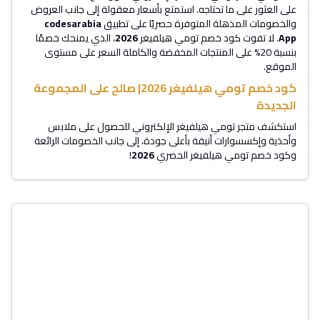
على العثور على ما تحتاجه. استمتع بأسعار معقولة إلى جانب العروض
والخصومات المذهلة المتوفرة حصريًا على تطبيق
codesarabia
App
. لا تفوت كود خصم تومي هيلفيغر
2026
، الذي يمنحك خصمًا
بنسبة 20% على المنتجات المخفضة والكاملة السعر على مستوى
الموقع.
كود خصم تومي هيلفيغر 2026| صالح على المجموعة
الجديدة
استكشف متجر تومي هيلفيغر الإلكتروني للحصول على ملابس
وأحذية وإكسسوارات أنيقة بأعلى جودة، إلى جانب الخصومات الرائعة
وكود خصم تومي هيلفيغر الحصري
2026
!