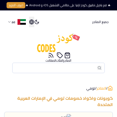
🔥 قم بتنزيل تطبيق كودز ارابيا على نظامي التشغيل iOS و Android 🔥
اعرف المزيد
ae
جميع المتاجر
المتاجر
الفئات
المقالات
بحث
بحث
/
المتاجر
/
تومي
كوبونات واكواد خصومات
تومي
في
الإمارات العربية
المتحدة