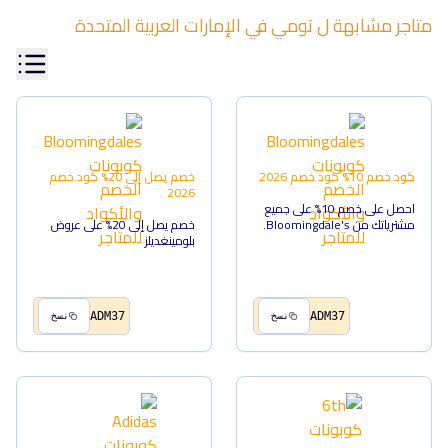
متاجر مشابهة ل
تومي
في
الإمارات العربية المتحدة
كود خصم 10%
كود خصم
2026
خصم يصل إلى 20%
كود خصم
2026
احصل على خصم 10% على جميع
مشترياتك من Bloomingdale's.
خصم يصل إلى 20% على عروض
بلومينغديلز
ADM37
ADM37
نسخ
نسخ