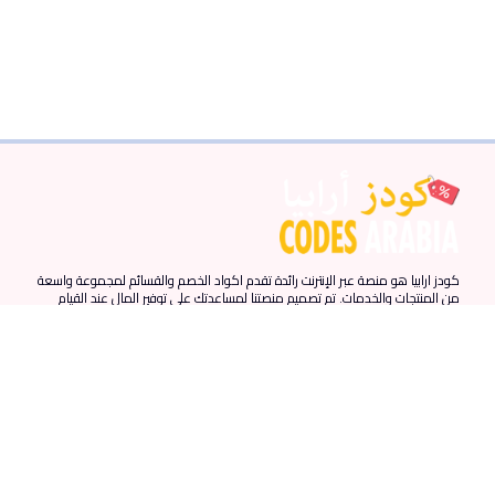
كودز ارابيا هو منصة عبر الإنترنت رائدة تقدم اكواد الخصم والقسائم لمجموعة واسعة
من المنتجات والخدمات. تم تصميم منصتنا لمساعدتك على توفير المال عند القيام
بمشترياتك عبر الإنترنت من خلال توفير أحدث اكواد الخصم والقسائم من المتاجر
المفضلة لديك.
روابط سريعة
المزيد من الروابط
الدول
الرئيسية
احدث الكوبونات
الامارات
المقالات
كوبونات نون
مصر
من نحن
كوبونات نمشي
السعودية