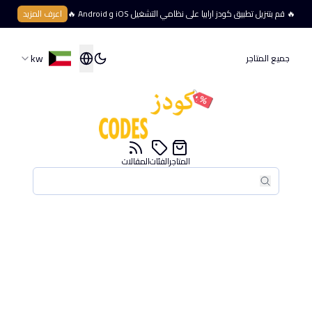
🔥 قم بتنزيل تطبيق كودز ارابيا على نظامي التشغيل iOS و Android 🔥
اعرف المزيد
kw
جميع المتاجر
المتاجر
الفئات
المقالات
بحث
بحث