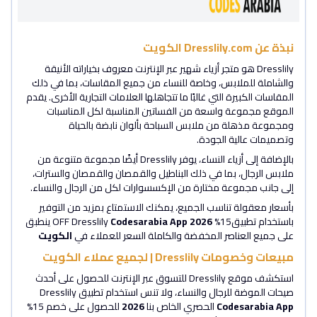
نبذة عن Dresslily.com الكويت
Dresslily هو متجر أزياء شهير عبر الإنترنت معروف بخياراته الأنيقة
والشاملة للملابس، وخاصة للنساء من جميع المقاسات، بما في ذلك
المقاسات الكبيرة التي غالبًا ما تتجاهلها العلامات التجارية الأخرى. يقدم
الموقع مجموعة واسعة من الفساتين المناسبة لكل المناسبات
ومجموعة مذهلة من ملابس السباحة بألوان نابضة بالحياة
وتصميمات عالية الجودة.
بالإضافة إلى أزياء النساء، يوفر Dresslily أيضًا مجموعة متنوعة من
ملابس الرجال، بما في ذلك البناطيل والقمصان والقمصان والسترات،
إلى جانب مجموعة مختارة من الإكسسوارات لكل من الرجال والنساء.
بأسعار معقولة تناسب الجميع، يمكنك الاستمتاع بمزيد من التوفير
باستخدام تطبيق15% OFF Dresslily
2026
Codesarabia App
ينطبق
على جميع العناصر المخفضة والكاملة السعر للعملاء في
الكويت
مبيعات وخصومات Dresslily | لجميع عملاء الكويت
استكشف موقع Dresslily للتسوق عبر الإنترنت للحصول على أحدث
صيحات الموضة للرجال والنساء، ولا تنس استخدام تطبيق Dresslily
Codesarabia App
الحصري الخاص بنا
2026
للحصول على خصم 15%