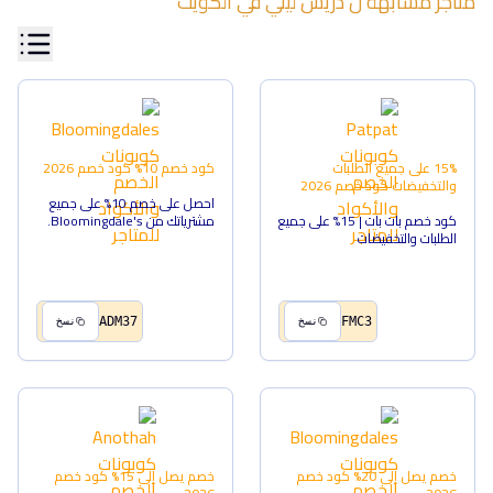
متاجر مشابهة ل
دريس ليلي
في
الكويت
15% على جميع الطلبات
كود خصم 10%
كود خصم
2026
والتخفيضات
كود خصم
2026
احصل على خصم 10% على جميع
كود خصم بات بات | 15% على جميع
مشترياتك من Bloomingdale's.
الطلبات والتخفيضات
ADM37
FMC3
نسخ
نسخ
خصم يصل إلى 20%
كود خصم
خصم يصل إلى 15%
كود خصم