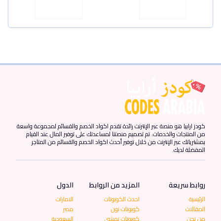
كودز ارابيا هو منصة عبر الإنترنت رائدة تقدم اكواد الخصم والقسائم لمجموعة واسعة
من المنتجات والخدمات. تم تصميم منصتنا لمساعدتك على توفير المال عند القيام
بمشترياتك عبر الإنترنت من خلال توفير أحدث اكواد الخصم والقسائم من المتاجر
المفضلة لديك.
روابط سريعة
المزيد من الروابط
الدول
الرئيسية
احدث الكوبونات
الامارات
المقالات
كوبونات نون
مصر
من نحن
كوبونات نمشي
السعودية