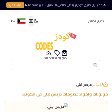
🔥 قم بتنزيل تطبيق كودز ارابيا على نظامي التشغيل iOS و Android 🔥
اعرف المزيد
kw
جميع المتاجر
المتاجر
الفئات
المقالات
بحث
بحث
/
المتاجر
/
دريس ليلي
كوبونات واكواد خصومات
دريس ليلي
في
الكويت