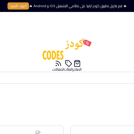
🔥 قم بتنزيل تطبيق كودز ارابيا على نظامي التشغيل iOS و Android 🔥
اعرف المزيد
المتاجر
الفئات
المقالات