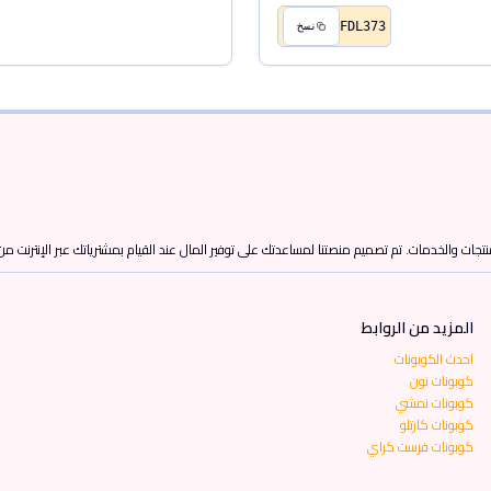
FDL373
نسخ
تجات والخدمات. تم تصميم منصتنا لمساعدتك على توفير المال عند القيام بمشترياتك عبر الإنترنت م
المزيد من الروابط
احدث الكوبونات
كوبونات نون
كوبونات نمشي
كوبونات كارتلو
كوبونات فرست كراي