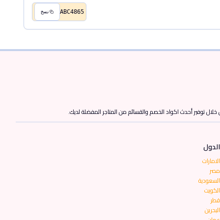
ABC4865
نسخ
ن خلال توفير أحدث اكواد الخصم والقسائم من المتاجر المفضلة لديك.
الدول
الامارات
مصر
السعودية
الكويت
قطر
البحرين
عمان