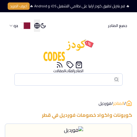
🔥 قم بتنزيل تطبيق كودز ارابيا على نظامي التشغيل iOS و Android 🔥
اعرف المزيد
qa
جميع المتاجر
المتاجر
الفئات
المقالات
بحث
بحث
/
المتاجر
/
فورديل
كوبونات واكواد خصومات
فورديل
في
قطر