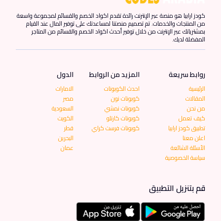
كودز ارابيا هو منصة عبر الإنترنت رائدة تقدم اكواد الخصم والقسائم لمجموعة واسعة
من المنتجات والخدمات. تم تصميم منصتنا لمساعدتك على توفير المال عند القيام
بمشترياتك عبر الإنترنت من خلال توفير أحدث اكواد الخصم والقسائم من المتاجر
المفضلة لديك.
روابط سريعة
المزيد من الروابط
الدول
الرئيسية
احدث الكوبونات
الامارات
المقالات
كوبونات نون
مصر
من نحن
كوبونات نمشي
السعودية
كيف تعمل
كوبونات كارتلو
الكويت
تطبيق كودز ارابيا
كوبونات فرست كراي
قطر
اعلن معنا
البحرين
الأسئلة الشائعة
عمان
سياسة الخصوصية
قم بتنزيل التطبيق