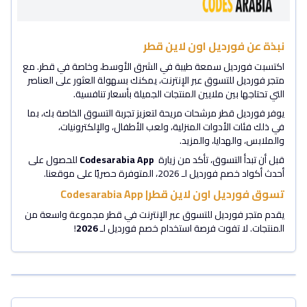
نبذة عن فورديل اون لاين قطر
اكتسبت فورديل سمعة طيبة في الشرق الأوسط، وخاصة في قطر. مع
متجر فورديل للتسوق عبر الإنترنت، يمكنك بسهولة العثور على العناصر
التي تحتاجها بين ملايين المنتجات الجميلة بأسعار تنافسية.
يوفر فورديل قطر مرشحات مريحة لتعزيز تجربة التسوق الخاصة بك، بما
في ذلك فئات الأدوات المنزلية، ولعب الأطفال، والإلكترونيات،
والملابس، والهدايا، والمزيد.
قبل أن تبدأ التسوق، تأكد من زيارة
Codesarabia App
للحصول على
أحدث أكواد خصم فورديل لـ 2026، المتوفرة حصريًا على موقعنا.
تسوق فورديل اون لاين قطر| Codesarabia App
يقدم متجر فورديل للتسوق عبر الإنترنت في قطر مجموعة واسعة من
المنتجات. لا تفوت فرصة استخدام خصم فورديل لـ
2026
!