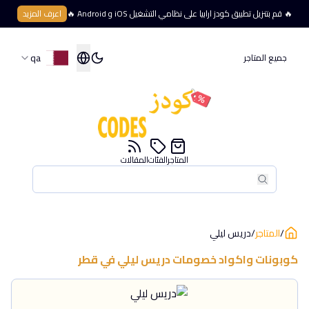
🔥 قم بتنزيل تطبيق كودز ارابيا على نظامي التشغيل iOS و Android 🔥
اعرف المزيد
qa
جميع المتاجر
المتاجر
الفئات
المقالات
بحث
بحث
/
المتاجر
/
دريس ليلي
كوبونات واكواد خصومات
دريس ليلي
في
قطر