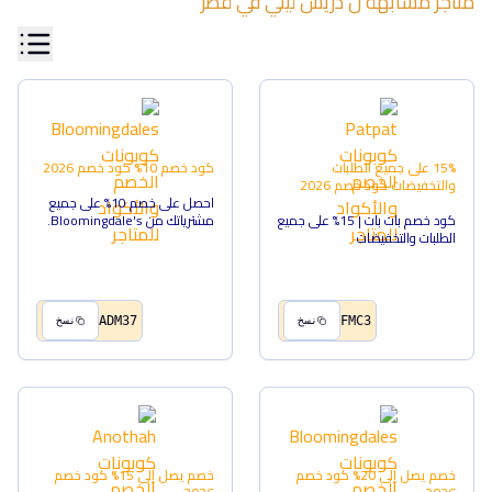
متاجر مشابهة ل
دريس ليلي
في
قطر
15% على جميع الطلبات
كود خصم 10%
كود خصم
2026
والتخفيضات
كود خصم
2026
احصل على خصم 10% على جميع
كود خصم بات بات | 15% على جميع
مشترياتك من Bloomingdale's.
الطلبات والتخفيضات
ADM37
FMC3
نسخ
نسخ
خصم يصل إلى 20%
كود خصم
خصم يصل إلى 15%
كود خصم