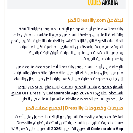
نبذة عن Dresslily.com قطر
Dresslily هو متجر أزياء شهير عبر الإنترنت معروف بخياراته الأنيقة
والشاملة للملابس، وخاصة للنساء من جميع المقاسات، بما في ذلك
المقاسات الكبيرة التي غالبًا ما تتجاهلها العلامات التجارية الأخرى. يقدم
الموقع مجموعة واسعة من الفساتين المناسبة لكل المناسبات
ومجموعة مذهلة من ملابس السباحة بألوان نابضة بالحياة
وتصميمات عالية الجودة.
بالإضافة إلى أزياء النساء، يوفر Dresslily أيضًا مجموعة متنوعة من
ملابس الرجال، بما في ذلك البناطيل والقمصان والقمصان والسترات،
إلى جانب مجموعة مختارة من الإكسسوارات لكل من الرجال والنساء.
بأسعار معقولة تناسب الجميع، يمكنك الاستمتاع بمزيد من التوفير
باستخدام تطبيق15% OFF Dresslily
2026
Codesarabia App
ينطبق
على جميع العناصر المخفضة والكاملة السعر للعملاء في
قطر
مبيعات وخصومات Dresslily | لجميع عملاء قطر
استكشف موقع Dresslily للتسوق عبر الإنترنت للحصول على أحدث
صيحات الموضة للرجال والنساء، ولا تنس استخدام تطبيق Dresslily
Codesarabia App
الحصري الخاص بنا
2026
للحصول على خصم 15%