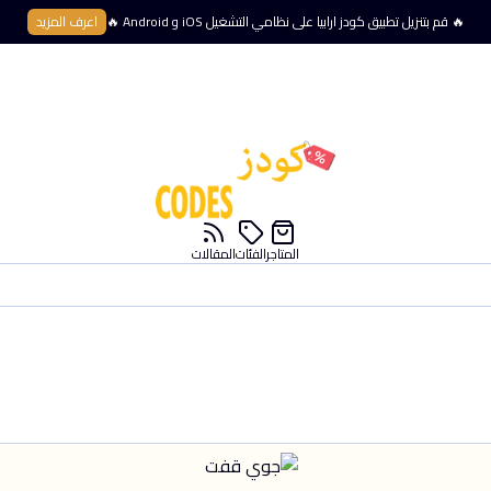
🔥 قم بتنزيل تطبيق كودز ارابيا على نظامي التشغيل iOS و Android 🔥
اعرف المزيد
المتاجر
الفئات
المقالات