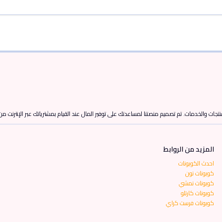
تجات والخدمات. تم تصميم منصتنا لمساعدتك على توفير المال عند القيام بمشترياتك عبر الإنترنت م
المزيد من الروابط
احدث الكوبونات
كوبونات نون
كوبونات نمشي
كوبونات كارتلو
كوبونات فرست كراي