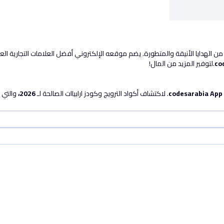
ة من الهدايا الأنيقة والمتطورة. يضم موقعه الإلكتروني أفضل العلامات التجارية العا
co
.لتوفير المزيد من المال!
codesarabia App
. لاكتشاف أكواد الترويج وكودز ارابياات الصالحة لـ
2026،
والتي ت