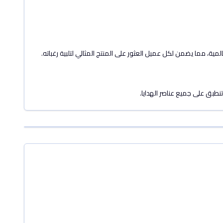
لمية، مما يضمن لكل عميل العثور على المنتج المثالي لتلبية رغباته.
نطبق على جميع عناصر الهدايا.