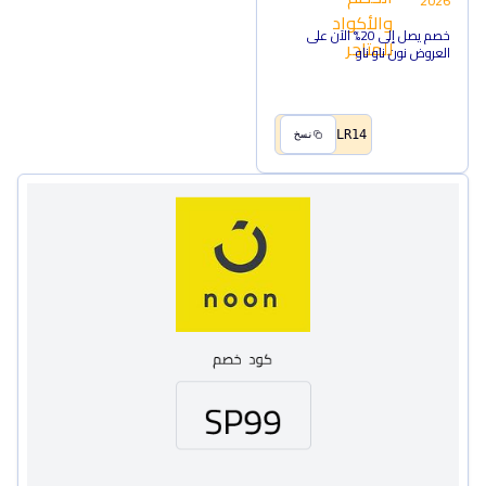
2026
خصم يصل إلى 20% الآن على
العروض نون ناو ناو
LR14
نسخ