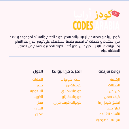
كودز ارابيا هو منصة عبر الإنترنت رائدة تقدم اكواد الخصم والقسائم لمجموعة واسعة
من المنتجات والخدمات. تم تصميم منصتنا لمساعدتك على توفير المال عند القيام
بمشترياتك عبر الإنترنت من خلال توفير أحدث اكواد الخصم والقسائم من المتاجر
المفضلة لديك.
روابط سريعة
المزيد من الروابط
الدول
الرئيسية
احدث الكوبونات
الامارات
المقالات
كوبونات نون
مصر
من نحن
كوبونات نمشي
السعودية
كيف تعمل
كوبونات كارتلو
الكويت
تطبيق كودز ارابيا
كوبونات فرست كراي
قطر
اعلن معنا
البحرين
الأسئلة الشائعة
عمان
سياسة الخصوصية