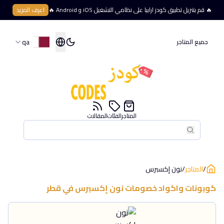
🔥 قم بتنزيل تطبيق كودز ارابيا على نظامي التشغيل iOS و Android 🔥
اعرف المزيد
qa
جميع المتاجر
المتاجر
الفئات
المقالات
بحث
بحث
/
المتاجر
/
نون إكسبرس
كوبونات واكواد خصومات
نون إكسبرس
في
قطر