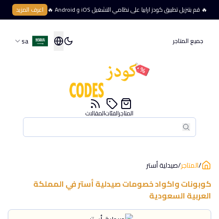
🔥 قم بتنزيل تطبيق كودز ارابيا على نظامي التشغيل iOS و Android 🔥
اعرف المزيد
sa
جميع المتاجر
المتاجر
الفئات
المقالات
بحث
بحث
/
المتاجر
/
صيدلية أستر
كوبونات واكواد خصومات
صيدلية أستر
في
المملكة
العربية السعودية