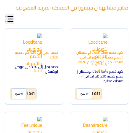
متاجر مشابهة ل
سيفورا
في
المملكة العربية السعودية
كود خصم L'occitane لوكيستان
خصم يصل إلى 20%
كود خصم
| خصم بقيمة 30درهم اماراتي +
2026
منتجات مجانية
كود خصم
2026
خصم يصل إلى 20% على عروض
كود خصم L'occitane لوكيستان |
لوكسيتان
خصم بقيمة 30درهم اماراتي +
منتجات مجانية
LO41
LO41
نسخ
نسخ