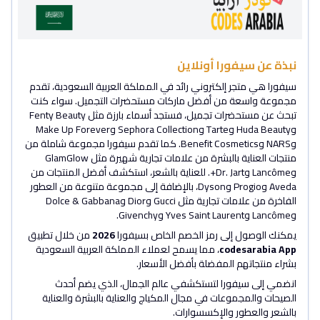
نبذة عن سيفورا أونلاين
سيفورا هي متجر إلكتروني رائد في المملكة العربية السعودية، تقدم
مجموعة واسعة من أفضل ماركات مستحضرات التجميل. سواء كنت
تبحث عن مستحضرات تجميل، فستجد أسماء بارزة مثل Fenty Beauty
وHuda Beauty وTarte وSephora Collection وMake Up Forever
وNARS وBenefit Cosmetics. كما تقدم سيفورا مجموعة شاملة من
منتجات العناية بالبشرة من علامات تجارية شهيرة مثل GlamGlow
وLancôme وDr. Jart+. للعناية بالشعر، استكشف أفضل المنتجات من
Aveda وProgio وDyson، بالإضافة إلى مجموعة متنوعة من العطور
الفاخرة من علامات تجارية مثل Gucci وDior وDolce & Gabbana
وLancôme وYves Saint Laurent وGivenchy.
يمكنك الوصول إلى رمز الخصم الخاص بسيفورا
2026
من خلال تطبيق
codesarabia App
، مما يسمح لعملاء المملكة العربية السعودية
بشراء منتجاتهم المفضلة بأفضل الأسعار.
انضمي إلى سيفورا لتستكشفي عالم الجمال، الذي يضم أحدث
الصيحات والمجموعات في مجال المكياج والعناية بالبشرة والعناية
بالشعر والعطور والإكسسوارات.