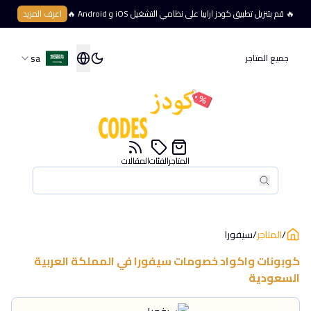
🔥 قم بتنزيل تطبيق كودز ارابيا على نظامي التشغيل iOS و Android 🔥
اعرف المزيد
sa
جميع المتاجر
المتاجر
الفئات
المقالات
بحث
بحث
/
المتاجر
/
سيفورا
كوبونات واكواد خصومات
سيفورا
في
المملكة العربية
السعودية