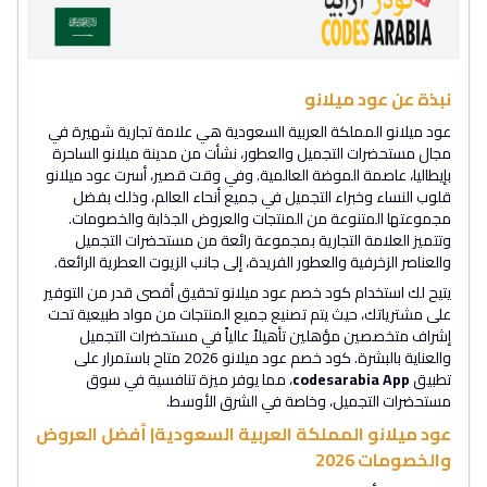
نبذة عن عود ميلانو
عود ميلانو المملكة العربية السعودية هي علامة تجارية شهيرة في
مجال مستحضرات التجميل والعطور، نشأت من مدينة ميلانو الساحرة
بإيطاليا، عاصمة الموضة العالمية. وفي وقت قصير، أسرت عود ميلانو
قلوب النساء وخبراء التجميل في جميع أنحاء العالم، وذلك بفضل
مجموعتها المتنوعة من المنتجات والعروض الجذابة والخصومات.
وتتميز العلامة التجارية بمجموعة رائعة من مستحضرات التجميل
والعناصر الزخرفية والعطور الفريدة، إلى جانب الزيوت العطرية الرائعة.
يتيح لك استخدام كود خصم عود ميلانو تحقيق أقصى قدر من التوفير
على مشترياتك، حيث يتم تصنيع جميع المنتجات من مواد طبيعية تحت
إشراف متخصصين مؤهلين تأهيلاً عالياً في مستحضرات التجميل
والعناية بالبشرة. كود خصم عود ميلانو 2026 متاح باستمرار على
تطبيق
codesarabia App
، مما يوفر ميزة تنافسية في سوق
مستحضرات التجميل، وخاصة في الشرق الأوسط.
عود ميلانو المملكة العربية السعودية| أفضل العروض
والخصومات 2026