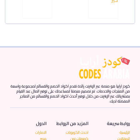
كودز ارابيا هو منصة عبر الإنترنت رائدة تقدم اكواد الخصم والقسائم لمجموعة واسعة
من المنتجات والخدمات. تم تصميم منصتنا لمساعدتك على توفير المال عند القيام
بمشترياتك عبر الإنترنت من خلال توفير أحدث اكواد الخصم والقسائم من المتاجر
المفضلة لديك.
روابط سريعة
المزيد من الروابط
الدول
الرئيسية
احدث الكوبونات
الامارات
المقالات
كوبونات نون
مصر