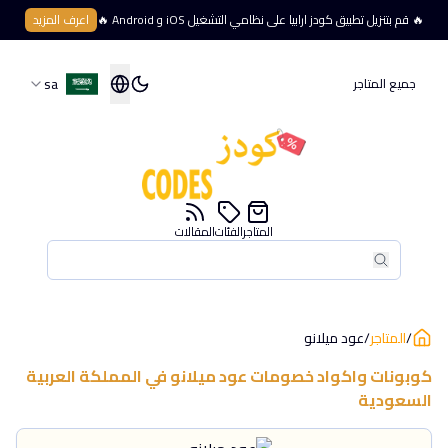
🔥 قم بتنزيل تطبيق كودز ارابيا على نظامي التشغيل iOS و Android 🔥
اعرف المزيد
sa
جميع المتاجر
المتاجر
الفئات
المقالات
بحث
بحث
/
المتاجر
/
عود ميلانو
كوبونات واكواد خصومات
عود ميلانو
في
المملكة العربية
السعودية