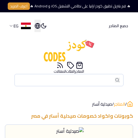
🔥 قم بتنزيل تطبيق كودز ارابيا على نظامي التشغيل iOS و Android 🔥
اعرف المزيد
EG
جميع المتاجر
المتاجر
الفئات
المقالات
بحث
بحث
/
المتاجر
/
صيدلية أستر
كوبونات واكواد خصومات
صيدلية أستر
في
مصر