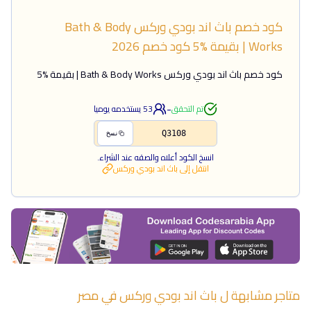
كود خصم باث اند بودي وركس Bath & Body
Works | بقيمة %5
كود خصم
2026
كود خصم باث اند بودي وركس Bath & Body Works | بقيمة %5
-
تم التحقق
53
يستخدمه يوميا
Q3108
نسخ
انسخ الكود أعلاه والصقه عند الشراء.
انتقل إلى
باث اند بودي وركس
متاجر مشابهة ل
باث اند بودي وركس
في
مصر