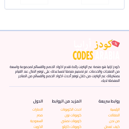
كودز ارابيا هو منصة عبر الإنترنت رائدة تقدم اكواد الخصم والقسائم لمجموعة واسعة
من المنتجات والخدمات. تم تصميم منصتنا لمساعدتك على توفير المال عند القيام
بمشترياتك عبر الإنترنت من خلال توفير أحدث اكواد الخصم والقسائم من المتاجر
المفضلة لديك.
روابط سريعة
المزيد من الروابط
الدول
الرئيسية
احدث الكوبونات
الامارات
المقالات
كوبونات نون
مصر
من نحن
كوبونات نمشي
السعودية
كيف تعمل
كوبونات كارتلو
الكويت