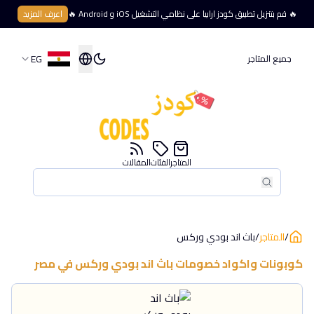
🔥 قم بتنزيل تطبيق كودز ارابيا على نظامي التشغيل iOS و Android 🔥
اعرف المزيد
EG
جميع المتاجر
المتاجر
الفئات
المقالات
بحث
بحث
/
المتاجر
/
باث اند بودي وركس
كوبونات واكواد خصومات
باث اند بودي وركس
في
مصر