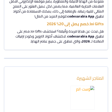
متنوعة من الهدايا الأنيقة والمتطورة. يضم موقعه الإلكتروني أفضل
العلامات التجارية العالمية، مما يضمن لكل عميل العثور على المنتج
المثالي لتلبية رغباته. بالإضافة إلى ذلك، يمكنك الاستفادة من أكواد
تطبيق
codesarabia App
.لتوفير المزيد من المال!
Joi Gifts خصم يصل إلى 20% 2026
هل تبحث عن هدايا فريدة وأنيقة؟ استكشف Joi Gifts مصر على
تطبيق
codesarabia App
. لاكتشاف أكواد الترويج وكودز ارابياات
الصالحة لـ
2026،
والتي تنطبق على جميع عناصر الهدايا.
المتاجر الشهيرة