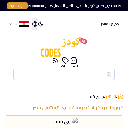
🔥 قم بتنزيل تطبيق كودز ارابيا على نظامي التشغيل iOS و Android 🔥
اعرف المزيد
EG
جميع المتاجر
المتاجر
الفئات
المقالات
بحث
بحث
/
المتاجر
/
جوي قفت
كوبونات واكواد خصومات
جوي قفت
في
مصر