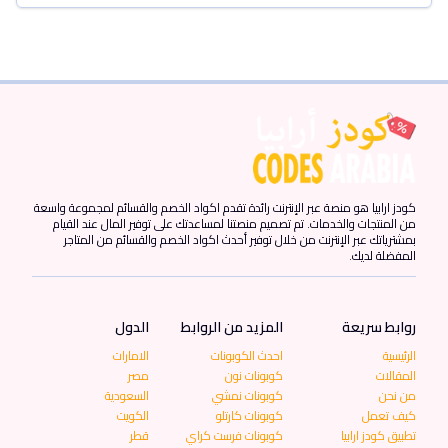
كودز ارابيا هو منصة عبر الإنترنت رائدة تقدم اكواد الخصم والقسائم لمجموعة واسعة
من المنتجات والخدمات. تم تصميم منصتنا لمساعدتك على توفير المال عند القيام
بمشترياتك عبر الإنترنت من خلال توفير أحدث اكواد الخصم والقسائم من المتاجر
المفضلة لديك.
روابط سريعة
المزيد من الروابط
الدول
الرئيسية
احدث الكوبونات
الامارات
المقالات
كوبونات نون
مصر
من نحن
كوبونات نمشي
السعودية
كيف تعمل
كوبونات كارتلو
الكويت
تطبيق كودز ارابيا
كوبونات فرست كراي
قطر