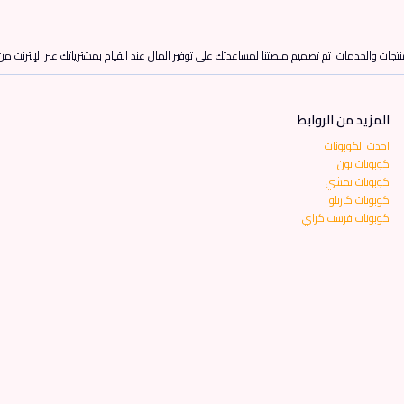
تجات والخدمات. تم تصميم منصتنا لمساعدتك على توفير المال عند القيام بمشترياتك عبر الإنترنت م
المزيد من الروابط
احدث الكوبونات
كوبونات نون
كوبونات نمشي
كوبونات كارتلو
كوبونات فرست كراي