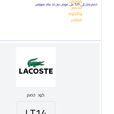
خصم يصل إلى 20% على عروض سن اند ساند سبورتس