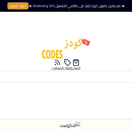
🔥 قم بتنزيل تطبيق كودز ارابيا على نظامي التشغيل iOS و Android 🔥
اعرف المزيد
المتاجر
الفئات
المقالات