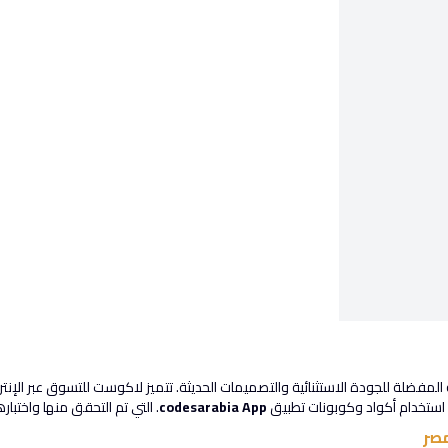
المفضلة للجودة الاستثنائية والتصميمات الحديثة. تتميز لاكوست للتسوق عبر الإنترن
استخدام أكواد وكوبونات تطبيق
codesarabia App
. التي تم التحقق منها واختبارها بنسبة 100% 