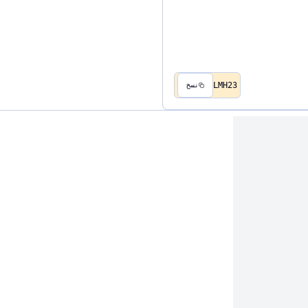
LMH23
نسخ