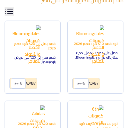
متاجر مشابهة ل
فكتوريا سيكرت
في
مصر
كود خصم 10%
كود خصم
2026
خصم يصل إلى 20%
كود خصم
2026
احصل على خصم 10% على جميع
مشترياتك من Bloomingdale's.
خصم يصل إلى 20% على عروض
بلومينغديلز
ADM37
ADM37
نسخ
نسخ
كوبونات خصم 6 ستريت
كود
خصم 20%
كود خصم
2026