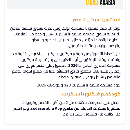
فيكتوريا سيكريت مصر
يوفر لك متجر فيكتوريا سيكريت الإلكتروني تجربة تسوق سلسة تضمن
لك تجربة تسوق ممتعة. فيكتوريا سيكريت هي واحدة من العلامات
التجارية الرائدة عالميًا في مجال الملابس الداخلية والعطور
والإكسسوارات ومنتجات التجميل.
هل تخطط للتسوق من موقع فيكتوريا سيكريت الإلكتروني؟ توقف
وتفقد موقعنا الإلكتروني أولاً للعثور على رمز قسيمة فيكتوريا
سيكريت الحصري الخاص بنا
2026
، للحصول على خصم فوري على
إجمالي مشترياتك. يتحقق فريق القسائم لدينا من جميع أكواد الخصم
والعروض بشكل يومي، ويبقيها محدثة.
كود قسيمة فيكتوريا سيكريت 20% وكوبونات 2026
كود خصم فيكتوريا سيكريت
احصل على خصومات مذهلة من 2 من أكواد الخصم وكوبونات
فيكتوريا سيكريت العاملة من تطبيق
codesarabia App
. وفر الكثير
على طلبك من فيكتوريا سيكريت مصر.