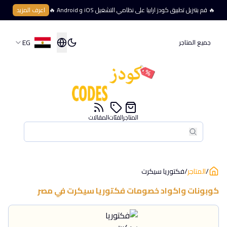
🔥 قم بتنزيل تطبيق كودز ارابيا على نظامي التشغيل iOS و Android 🔥
اعرف المزيد
EG
جميع المتاجر
المتاجر
الفئات
المقالات
بحث
بحث
/
المتاجر
/
فكتوريا سيكرت
كوبونات واكواد خصومات
فكتوريا سيكرت
في
مصر