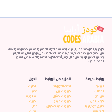
كودز ارابيا هو منصة عبر الإنترنت رائدة تقدم اكواد الخصم والقسائم لمجموعة واسعة
من المنتجات والخدمات. تم تصميم منصتنا لمساعدتك على توفير المال عند القيام
بمشترياتك عبر الإنترنت من خلال توفير أحدث اكواد الخصم والقسائم من المتاجر
المفضلة لديك.
روابط سريعة
المزيد من الروابط
الدول
الرئيسية
احدث الكوبونات
الامارات
المقالات
كوبونات نون
مصر
من نحن
كوبونات نمشي
السعودية
كيف تعمل
كوبونات كارتلو
الكويت
تطبيق كودز ارابيا
كوبونات فرست كراي
قطر
اعلن معنا
البحرين