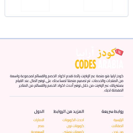
كودز ارابيا هو منصة عبر الإنترنت رائدة تقدم اكواد الخصم والقسائم لمجموعة واسعة
من المنتجات والخدمات. تم تصميم منصتنا لمساعدتك على توفير المال عند القيام
بمشترياتك عبر الإنترنت من خلال توفير أحدث اكواد الخصم والقسائم من المتاجر
المفضلة لديك.
روابط سريعة
المزيد من الروابط
الدول
الرئيسية
احدث الكوبونات
الامارات
المقالات
كوبونات نون
مصر
من نحن
كوبونات نمشي
السعودية