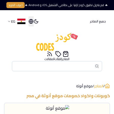
🔥 قم بتنزيل تطبيق كودز ارابيا على نظامي التشغيل iOS و Android 🔥
اعرف المزيد
EG
جميع المتاجر
المتاجر
الفئات
المقالات
بحث
بحث
/
المتاجر
/
موقع أنوثة
كوبونات واكواد خصومات
موقع أنوثة
في
مصر