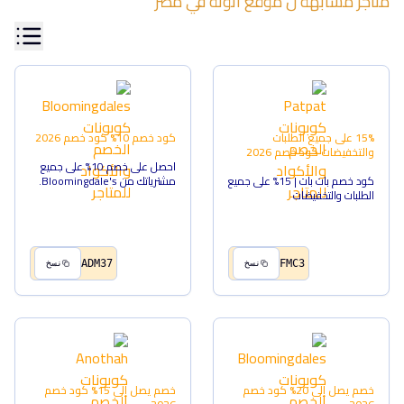
متاجر مشابهة ل
موقع أنوثة
في
مصر
15% على جميع الطلبات
كود خصم 10%
كود خصم
2026
والتخفيضات
كود خصم
2026
احصل على خصم 10% على جميع
كود خصم بات بات | 15% على جميع
مشترياتك من Bloomingdale's.
الطلبات والتخفيضات
ADM37
FMC3
نسخ
نسخ
خصم يصل إلى 20%
كود خصم
خصم يصل إلى 15%
كود خصم