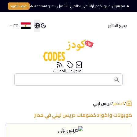
🔥 قم بتنزيل تطبيق كودز ارابيا على نظامي التشغيل iOS و Android 🔥
اعرف المزيد
EG
جميع المتاجر
المتاجر
الفئات
المقالات
بحث
بحث
/
المتاجر
/
دريس ليلي
كوبونات واكواد خصومات
دريس ليلي
في
مصر