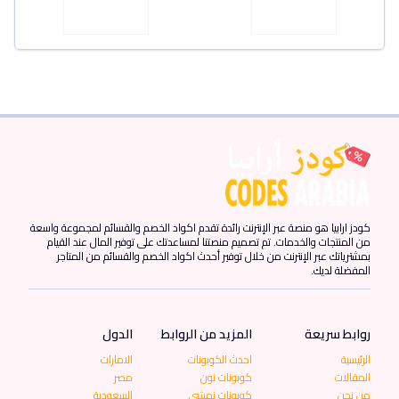
كودز ارابيا هو منصة عبر الإنترنت رائدة تقدم اكواد الخصم والقسائم لمجموعة واسعة
من المنتجات والخدمات. تم تصميم منصتنا لمساعدتك على توفير المال عند القيام
بمشترياتك عبر الإنترنت من خلال توفير أحدث اكواد الخصم والقسائم من المتاجر
المفضلة لديك.
روابط سريعة
المزيد من الروابط
الدول
الرئيسية
احدث الكوبونات
الامارات
المقالات
كوبونات نون
مصر
من نحن
كوبونات نمشي
السعودية