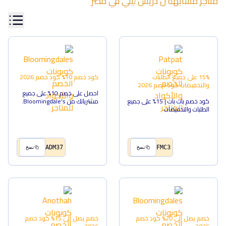
متاجر مشابهة ل
دريس ليلي
في
مصر
15% على جميع الطلبات
كود خصم 10%
كود خصم
2026
والتخفيضات
كود خصم
2026
احصل على خصم 10% على جميع
كود خصم بات بات | 15% على جميع
مشترياتك من Bloomingdale's.
الطلبات والتخفيضات
ADM37
FMC3
نسخ
نسخ
خصم يصل إلى 20%
كود خصم
خصم يصل إلى 15%
كود خصم