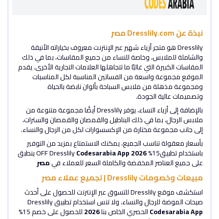
نبذة عن Dresslily.com مصر
Dresslily هو متجر أزياء شهير عبر الإنترنت معروف بخياراته الأنيقة
والشاملة للملابس، وخاصة للنساء من جميع المقاسات، بما في ذلك
المقاسات الكبيرة التي غالبًا ما تتجاهلها العلامات التجارية الأخرى. يقدم
الموقع مجموعة واسعة من الفساتين المناسبة لكل المناسبات
ومجموعة مذهلة من ملابس السباحة بألوان نابضة بالحياة
وتصميمات عالية الجودة.
بالإضافة إلى أزياء النساء، يوفر Dresslily أيضًا مجموعة متنوعة من
ملابس الرجال، بما في ذلك البناطيل والقمصان والقمصان والسترات،
إلى جانب مجموعة مختارة من الإكسسوارات لكل من الرجال والنساء.
بأسعار معقولة تناسب الجميع، يمكنك الاستمتاع بمزيد من التوفير
باستخدام تطبيق15% OFF Dresslily
2026
Codesarabia App
ينطبق
على جميع العناصر المخفضة والكاملة السعر للعملاء في
مصر
مبيعات وخصومات Dresslily | لجميع عملاء مصر
استكشف موقع Dresslily للتسوق عبر الإنترنت للحصول على أحدث
صيحات الموضة للرجال والنساء، ولا تنس استخدام تطبيق Dresslily
Codesarabia App
الحصري الخاص بنا
2026
للحصول على خصم 15%