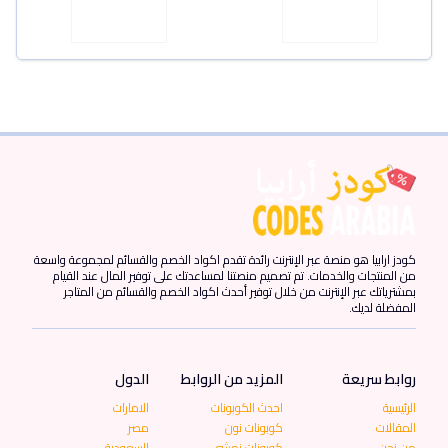
كودز ارابيا هو منصة عبر الإنترنت رائدة تقدم اكواد الخصم والقسائم لمجموعة واسعة
من المنتجات والخدمات. تم تصميم منصتنا لمساعدتك على توفير المال عند القيام
بمشترياتك عبر الإنترنت من خلال توفير أحدث اكواد الخصم والقسائم من المتاجر
المفضلة لديك.
روابط سريعة
المزيد من الروابط
الدول
الرئيسية
احدث الكوبونات
الامارات
المقالات
كوبونات نون
مصر
من نحن
كوبونات نمشي
السعودية