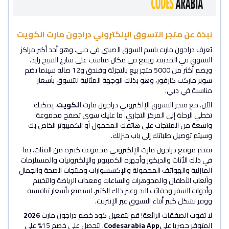
نبذة عن متجر التسوق الإلكتروني دراجون مارت الكويت
يُعرف دراجون مارت باسم السوق الصيني في دبي، وهو أحد أكبر مراكز
التسوق في المدينة، ويقع في مكان مناسب على شارع الشيخ زايد.
ويضم أكثر من 5000 متجر بيع بالتجزئة وفندق و12 صالة سينما تضم ​​
سوبر ماركت كارفور، وهو بذلك الوجهة المثالية للتسوق بأسعار
مناسبة في دبي.
الآن، مع متجر التسوق الإلكتروني دراجون مارت
الكويت
، يمكنك
تخطي الرحلة إلى المركز التجاري. ما عليك سوى تصفح مجموعة
واسعة من المنتجات على هاتفك المحمول أو الكمبيوتر الخاص بك
وسيتم توصيل طلباتك إلى باب منزلك.
يقدم موقع دراجون مارت الإلكتروني مجموعة كبيرة من الفئات، بما
في ذلك الأثاث والديكور وأجهزة الكمبيوتر والإلكترونيات والمستلزمات
المنزلية والهواتف المحمولة والإكسسوارات ومنتجات الصحة والجمال
وألعاب الأطفال والمجوهرات والساعات ومعدات الرياضة والتخييم
وأدوات السفر وحقائب اليد وغير ذلك الكثير. استمتع بأسعار تنافسية
ووفر بشكل كبير أثناء التسوق عبر الإنترنت.
لا تفوت الصفقات الرائعة! قم بتفعيل كود خصم دراجون مارت
2026
المتوفر حصريا على
Codesarabia App
. لتحصل على خصم 15% على