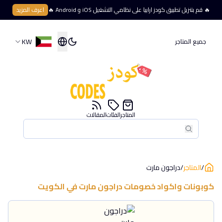
🔥 قم بتنزيل تطبيق كودز ارابيا على نظامي التشغيل iOS و Android 🔥
اعرف المزيد
KW
جميع المتاجر
المتاجر
الفئات
المقالات
بحث
بحث
/
المتاجر
/
دراجون مارت
كوبونات واكواد خصومات
دراجون مارت
في
الكويت