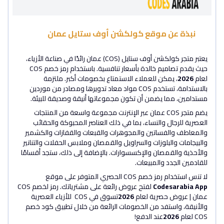
نبذة عن موقع كولكشن أوف ستايل عمان
يعتبر متجر كولكشن أوف ستايل (COS) عمان رائدًا في صناعة الأزياء،
حيث يقدم تصاميم خالدة بأسعار تنافسية. باستخدام رمز خصم COS
لعام
2026
، يمكن للعملاء الاستمتاع بخصومات أكبر. ملتزمة
بالاستدامة، تستخدم COS مواد معاد تدويرها ومصادر من موردين
مستدامين، مما يضمن أن تكون مجموعاتها أنيقة وصديقة للبيئة.
يضم متجر COS عمان عبر الإنترنت مجموعة واسعة من المنتجات
العصرية للرجال والنساء، بما في ذلك العناصر المحبوكة والحقائب
والمعاطف والفساتين والمجوهرات والقبعات والقفازات والكشمير
والبيجامات والبلوزات والسراويل والقمصان وملابس الحفلات والتنانير
والأحذية والقمصان والإكسسوارات. بالإضافة إلى ذلك، ستجد أقسامًا
للقادمين الجدد والمبيعات.
لا تنس استخدام رمز خصم COS الحصري المتوفر على موقع
Codesarabia App
لفتح عروض رائعة على مشترياتك. رمز لخصم COS
عمان | عروض حصرية لعام
2026
تسوق في COS للأزياء العصرية
والأنيقة، واستفد من الخصومات الرائعة من خلال تطبيق كود خصم
COS لعام
2026
عند الدفع!