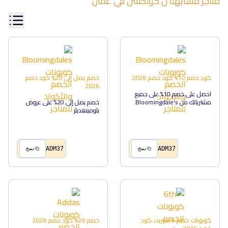
متاجر مشابهة ل
كولكشن
في
عمان
كود خصم 10%
كود خصم
2026
خصم يصل إلى 20%
كود خصم
2026
احصل على خصم 10% على جميع
مشترياتك من Bloomingdale's.
خصم يصل إلى 20% على عروض
بلومينغديلز
ADM37
ADM37
نسخ
نسخ
كوبونات خصم 6 ستريت
كود
خصم 20%
كود خصم
2026