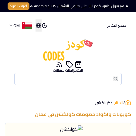
🔥 قم بتنزيل تطبيق كودز ارابيا على نظامي التشغيل iOS و Android 🔥
اعرف المزيد
OM
جميع المتاجر
المتاجر
الفئات
المقالات
بحث
بحث
/
المتاجر
/
كولكشن
كوبونات واكواد خصومات
كولكشن
في
عمان