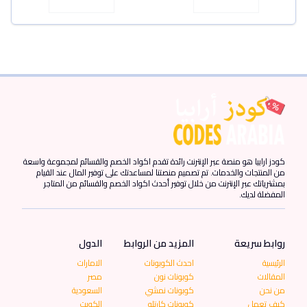
كودز ارابيا هو منصة عبر الإنترنت رائدة تقدم اكواد الخصم والقسائم لمجموعة واسعة
من المنتجات والخدمات. تم تصميم منصتنا لمساعدتك على توفير المال عند القيام
بمشترياتك عبر الإنترنت من خلال توفير أحدث اكواد الخصم والقسائم من المتاجر
المفضلة لديك.
روابط سريعة
المزيد من الروابط
الدول
الرئيسية
احدث الكوبونات
الامارات
المقالات
كوبونات نون
مصر
من نحن
كوبونات نمشي
السعودية
كيف تعمل
كوبونات كارتلو
الكويت