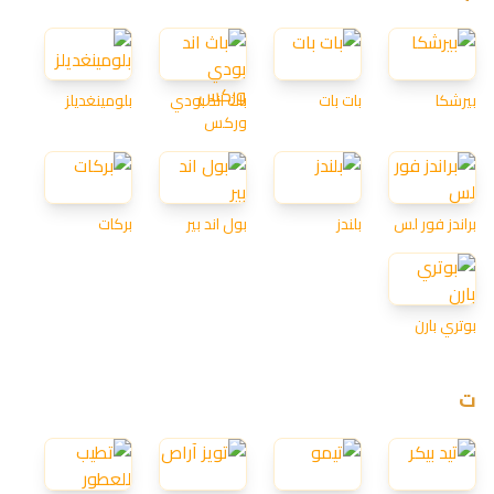
بيرشكا
بات بات
باث اند بودي
بلومينغديلز
وركس
براندز فور لس
بلندز
بول اند بير
بركات
بوتري بارن
ت