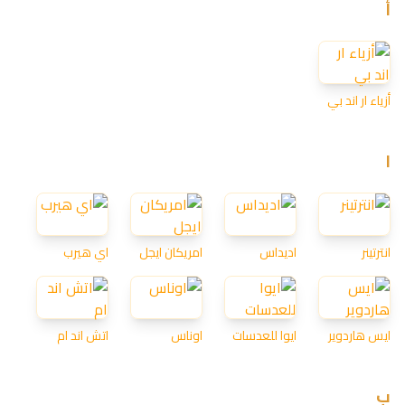
أ
أزياء ار اند بي
ا
انترتينر
اديداس
امريكان ايجل
اي هيرب
ايس هاردوير
ايوا للعدسات
اوناس
اتش اند ام
ب