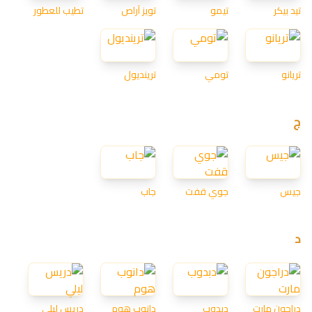
تيد بيكر
تيمو
تويز آراص
تطيب للعطور
تريانو
تومي
ترينديول
ج
جيس
جوي قفت
جاب
د
دراجون مارت
دبدوب
دانوب هوم
دريس ليلي