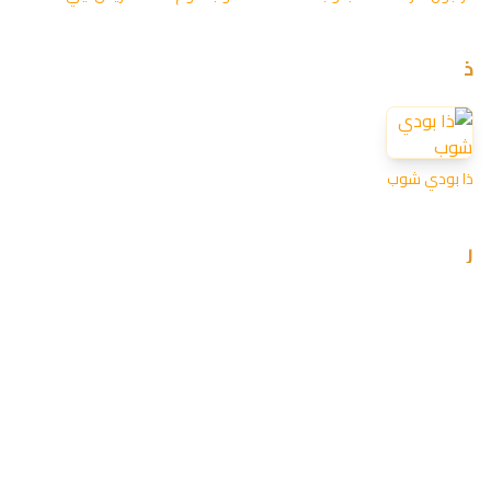
ذ
ذا بودي شوب
ر
ريفا فاشن
ريفولي شوب
ريتوالز
س