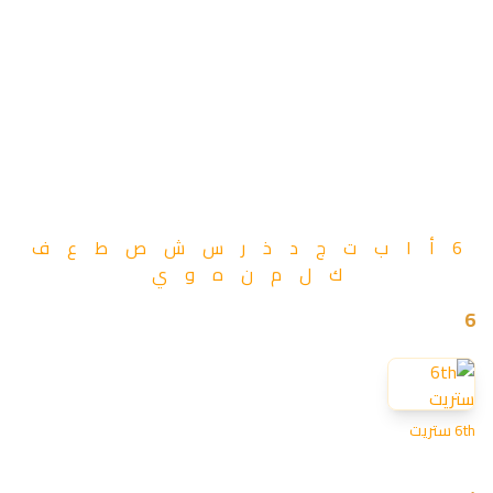
6
أ
ا
ب
ت
ج
د
ذ
ر
س
ش
ص
ط
ع
ف
ك
ل
م
ن
ه
و
ي
متاجر كودز أرابيا
6
6th ستريت