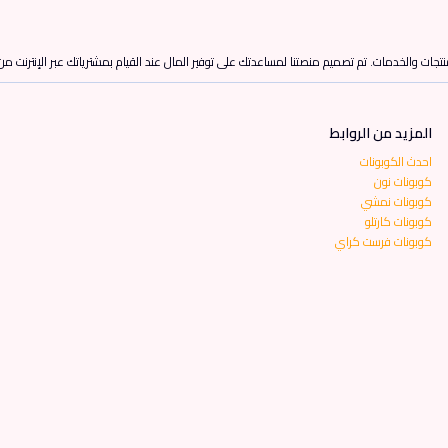
تجات والخدمات. تم تصميم منصتنا لمساعدتك على توفير المال عند القيام بمشترياتك عبر الإنترنت م
المزيد من الروابط
احدث الكوبونات
كوبونات نون
كوبونات نمشي
كوبونات كارتلو
كوبونات فرست كراي