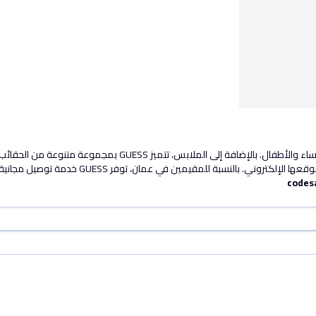
GUESS هي علامة تجارية شهيرة للأزياء تقدم ملابس أنيقة للرجال وال
فر GUESS خدمة توصيل مجانية لجميع الطلبات. استمتع بخصومات خاصة، مثل رمز قسيمة GUESS
codes