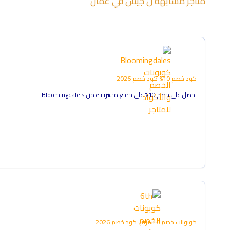
متاجر مشابهة ل
جيس
في
عمان
كود خصم 10%
كود خصم
2026
احصل على خصم 10% على جميع مشترياتك من Bloomingdale's.
كوبونات خصم 6 ستريت
كود خصم
2026