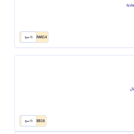
RAN14
نسخ
BB16
نسخ