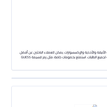
نساء والأطفال. بالإضافة إلى الملابس، تتميز GUESS بمجموعة متنوعة من الحقائب الأنيقة والأحذية والإكسسوارات. يمكن للعملاء الباحثين عن أفضل