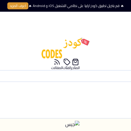
🔥 قم بتنزيل تطبيق كودز ارابيا على نظامي التشغيل iOS و Android 🔥
اعرف المزيد
المتاجر
الفئات
المقالات