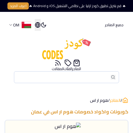
🔥 قم بتنزيل تطبيق كودز ارابيا على نظامي التشغيل iOS و Android 🔥
اعرف المزيد
OM
جميع المتاجر
المتاجر
الفئات
المقالات
بحث
بحث
/
المتاجر
/
هوم ار اس
كوبونات واكواد خصومات
هوم ار اس
في
عمان