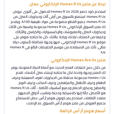
نبذة عن متجر Homes R Us الإلكتروني عمان
استخدم كود خصم Homes R Us 2026 للحصول على أقوى عروض
Homes R Us. استمتع بالتسوق من أرقى أثاث وديكورات المنزل من
Homes R Us. جميع القطع مصنوعة من مواد طبيعية 100%، ويقدم
لك متجر التسوق الإلكتروني Homes R Us مجموعة واسعة من الأثاث
وديكورات المنزل والمفروشات والإكسسوارات والكراسي والأرائك
وغيرها من المنتجات لراحتك وراحة عائلتك. كل ما تحتاجه متوفر على
موقع Homes R Us الإلكتروني، فهو وجهة متكاملة لأسلوب حياة
مثالي. تأكد من الاستفادة من موسم التخفيضات الرائع في Homes R
Us!
متجر Homes Are Us الإلكتروني
من خلال دمج احتياجات العصر الحديث مع أنماط الحياة المتنوعة، يوفر
لك المتجر وجهة واحدة لكل ما تحتاجه لإنشاء منزل أحلامك. تقدم
Homes r Us مجموعة مذهلة من الديكورات لغرف المعيشة وغرف
الطعام وغرف الأطفال والمراهقين وغرف المكتب وغرف النوم
والمطبخ وديكور الحمام وجميع أساسيات الأناقة - أثاث Homes R Us
هو الأفضل حقًا! إنها كلاسيكية وحديثة وتناسب أذواق الجمهور
متعدد الثقافات. استخدم رمز كوبون هومز آر أس عمان للاستمتاع
بجميع العروض من متجر هومز آر أس للتسوق عبر الإنترنت.
أسعار هومز آر أس الرائعة