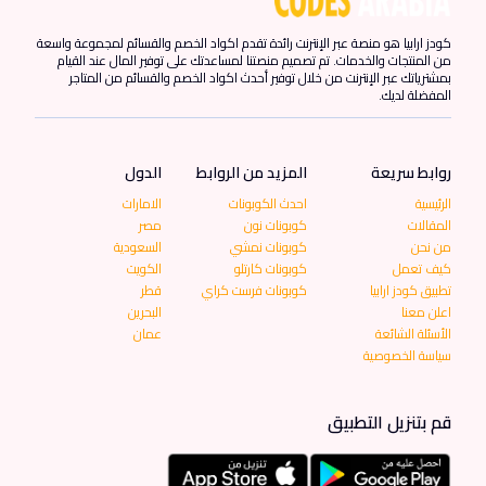
كودز ارابيا هو منصة عبر الإنترنت رائدة تقدم اكواد الخصم والقسائم لمجموعة واسعة
من المنتجات والخدمات. تم تصميم منصتنا لمساعدتك على توفير المال عند القيام
بمشترياتك عبر الإنترنت من خلال توفير أحدث اكواد الخصم والقسائم من المتاجر
المفضلة لديك.
روابط سريعة
المزيد من الروابط
الدول
الرئيسية
احدث الكوبونات
الامارات
المقالات
كوبونات نون
مصر
من نحن
كوبونات نمشي
السعودية
كيف تعمل
كوبونات كارتلو
الكويت
تطبيق كودز ارابيا
كوبونات فرست كراي
قطر
اعلن معنا
البحرين
الأسئلة الشائعة
عمان
سياسة الخصوصية
قم بتنزيل التطبيق