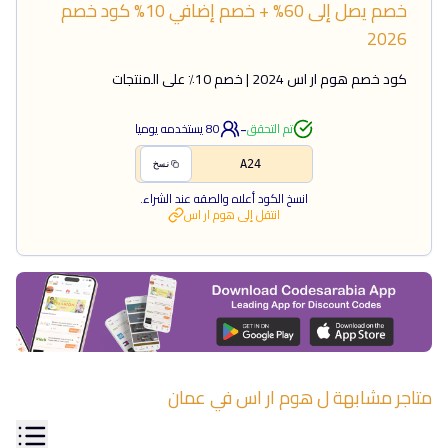
خصم يصل إلى 60% + خصم إضافي 10%
كود خصم
2026
كود خصم هوم ار اس 2024 | خصم 10٪ على المنتجات
-
تم التحقق
80
يستخدمه يوميا
A24
نسخ
انسخ الكود أعلاه والصقه عند الشراء.
انتقل إلى
هوم ار اس
متاجر مشابهة ل
هوم ار اس
في
عمان