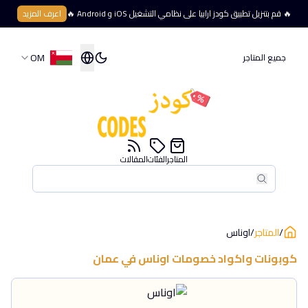
🔥 قم بتنزيل تطبيق كودز ارابيا على نظامي التشغيل iOS و Android 🔥
اعرف المزيد
OM
جميع المتاجر
المتاجر
الفئات
المقالات
بحث
بحث
/
المتاجر
/
اوناس
كوبونات واكواد خصومات
اوناس
في
عمان