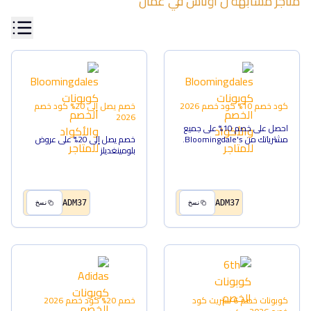
متاجر مشابهة ل
اوناس
في
عمان
كود خصم 10%
كود خصم
2026
خصم يصل إلى 20%
كود خصم
2026
احصل على خصم 10% على جميع
مشترياتك من Bloomingdale's.
خصم يصل إلى 20% على عروض
بلومينغديلز
ADM37
ADM37
نسخ
نسخ
كوبونات خصم 6 ستريت
كود
خصم 20%
كود خصم
2026