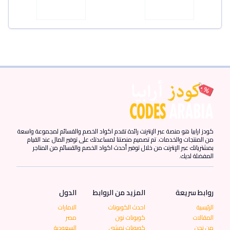
كودز ارابيا هو منصة عبر الإنترنت رائدة تقدم اكواد الخصم والقسائم لمجموعة واسعة
من المنتجات والخدمات. تم تصميم منصتنا لمساعدتك على توفير المال عند القيام
بمشترياتك عبر الإنترنت من خلال توفير أحدث اكواد الخصم والقسائم من المتاجر
المفضلة لديك.
روابط سريعة
المزيد من الروابط
الدول
الرئيسية
احدث الكوبونات
الامارات
المقالات
كوبونات نون
مصر
من نحن
كوبونات نمشي
السعودية