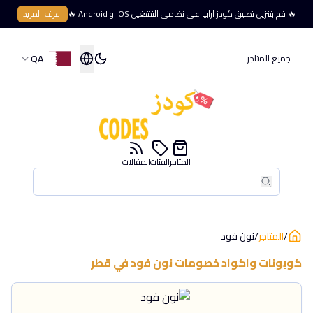
🔥 قم بتنزيل تطبيق كودز ارابيا على نظامي التشغيل iOS و Android 🔥
اعرف المزيد
QA
جميع المتاجر
المتاجر
الفئات
المقالات
بحث
بحث
/
المتاجر
/
نون فود
كوبونات واكواد خصومات
نون فود
في
قطر