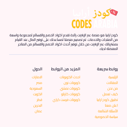
كودز ارابيا هو منصة عبر الإنترنت رائدة تقدم اكواد الخصم والقسائم لمجموعة واسعة
من المنتجات والخدمات. تم تصميم منصتنا لمساعدتك على توفير المال عند القيام
بمشترياتك عبر الإنترنت من خلال توفير أحدث اكواد الخصم والقسائم من المتاجر
المفضلة لديك.
روابط سريعة
المزيد من الروابط
الدول
الرئيسية
احدث الكوبونات
الامارات
المقالات
كوبونات نون
مصر
من نحن
كوبونات نمشي
السعودية
كيف تعمل
كوبونات كارتلو
الكويت
تطبيق كودز ارابيا
كوبونات فرست كراي
قطر
اعلن معنا
البحرين
الأسئلة الشائعة
عمان
سياسة الخصوصية