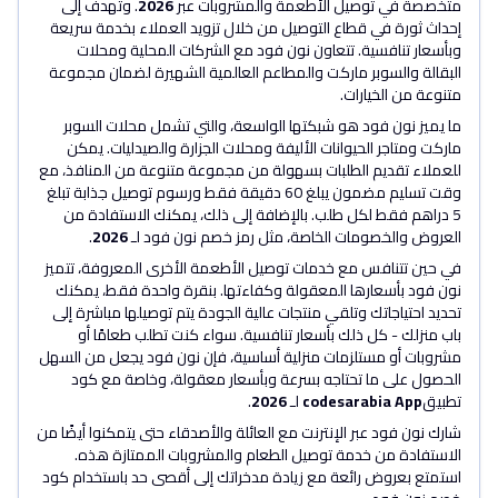
متخصصة في توصيل الأطعمة والمشروبات عبر
2026
. وتهدف إلى
إحداث ثورة في قطاع التوصيل من خلال تزويد العملاء بخدمة سريعة
وبأسعار تنافسية. تتعاون نون فود مع الشركات المحلية ومحلات
البقالة والسوبر ماركت والمطاعم العالمية الشهيرة لضمان مجموعة
متنوعة من الخيارات.
ما يميز نون فود هو شبكتها الواسعة، والتي تشمل محلات السوبر
ماركت ومتاجر الحيوانات الأليفة ومحلات الجزارة والصيدليات. يمكن
للعملاء تقديم الطلبات بسهولة من مجموعة متنوعة من المنافذ، مع
وقت تسليم مضمون يبلغ 60 دقيقة فقط ورسوم توصيل جذابة تبلغ
5 دراهم فقط لكل طلب. بالإضافة إلى ذلك، يمكنك الاستفادة من
العروض والخصومات الخاصة، مثل رمز خصم نون فود لـ
2026
.
في حين تتنافس مع خدمات توصيل الأطعمة الأخرى المعروفة، تتميز
نون فود بأسعارها المعقولة وكفاءتها. بنقرة واحدة فقط، يمكنك
تحديد احتياجاتك وتلقي منتجات عالية الجودة يتم توصيلها مباشرة إلى
باب منزلك - كل ذلك بأسعار تنافسية. سواء كنت تطلب طعامًا أو
مشروبات أو مستلزمات منزلية أساسية، فإن نون فود يجعل من السهل
الحصول على ما تحتاجه بسرعة وبأسعار معقولة، وخاصة مع كود
تطبيق
codesarabia App
لـ
2026
.
شارك نون فود عبر الإنترنت مع العائلة والأصدقاء حتى يتمكنوا أيضًا من
الاستفادة من خدمة توصيل الطعام والمشروبات الممتازة هذه.
استمتع بعروض رائعة مع زيادة مدخراتك إلى أقصى حد باستخدام كود