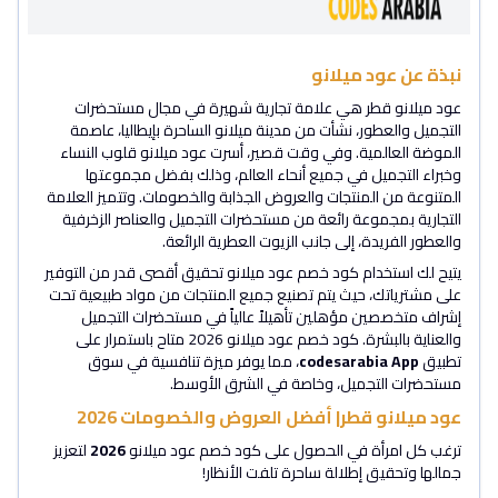
نبذة عن عود ميلانو
عود ميلانو قطر هي علامة تجارية شهيرة في مجال مستحضرات
التجميل والعطور، نشأت من مدينة ميلانو الساحرة بإيطاليا، عاصمة
الموضة العالمية. وفي وقت قصير، أسرت عود ميلانو قلوب النساء
وخبراء التجميل في جميع أنحاء العالم، وذلك بفضل مجموعتها
المتنوعة من المنتجات والعروض الجذابة والخصومات. وتتميز العلامة
التجارية بمجموعة رائعة من مستحضرات التجميل والعناصر الزخرفية
والعطور الفريدة، إلى جانب الزيوت العطرية الرائعة.
يتيح لك استخدام كود خصم عود ميلانو تحقيق أقصى قدر من التوفير
على مشترياتك، حيث يتم تصنيع جميع المنتجات من مواد طبيعية تحت
إشراف متخصصين مؤهلين تأهيلاً عالياً في مستحضرات التجميل
والعناية بالبشرة. كود خصم عود ميلانو 2026 متاح باستمرار على
تطبيق
codesarabia App
، مما يوفر ميزة تنافسية في سوق
مستحضرات التجميل، وخاصة في الشرق الأوسط.
عود ميلانو قطر| أفضل العروض والخصومات 2026
ترغب كل امرأة في الحصول على كود خصم عود ميلانو
2026
لتعزيز
جمالها وتحقيق إطلالة ساحرة تلفت الأنظار!