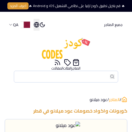
🔥 قم بتنزيل تطبيق كودز ارابيا على نظامي التشغيل iOS و Android 🔥
اعرف المزيد
QA
جميع المتاجر
المتاجر
الفئات
المقالات
بحث
بحث
/
المتاجر
/
عود ميلانو
كوبونات واكواد خصومات
عود ميلانو
في
قطر