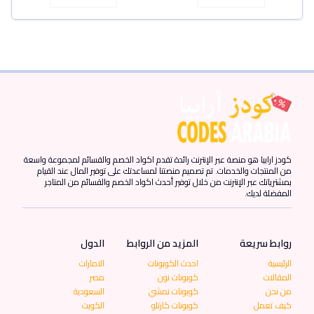
كودز ارابيا هو منصة عبر الإنترنت رائدة تقدم اكواد الخصم والقسائم لمجموعة واسعة
من المنتجات والخدمات. تم تصميم منصتنا لمساعدتك على توفير المال عند القيام
بمشترياتك عبر الإنترنت من خلال توفير أحدث اكواد الخصم والقسائم من المتاجر
المفضلة لديك.
روابط سريعة
المزيد من الروابط
الدول
الرئيسية
احدث الكوبونات
الامارات
المقالات
كوبونات نون
مصر
من نحن
كوبونات نمشي
السعودية
كيف تعمل
كوبونات كارتلو
الكويت